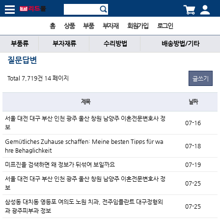
홈
상품
부품
부자재
회원가입
로그인
부품류
부자재류
수리방법
배송방법/기타
질문답변
Total 7,719건
14 페이지
글쓰기
제목
날짜
서울 대전 대구 부산 인천 광주 울산 창원 남양주 이혼전문변호사 정
07-16
보
Gemütliches Zuhause schaffen: Meine besten Tipps für wa
07-18
hre Behaglichkeit
미프진을 검색하면 왜 정보가 뒤섞여 보일까요
07-19
서울 대전 대구 부산 인천 광주 울산 창원 남양주 이혼전문변호사 정
07-25
보
삼성동 대치동 영등포 여의도 노원 치과, 전주임플란트 대구정형외
07-25
과 광주피부과 정보