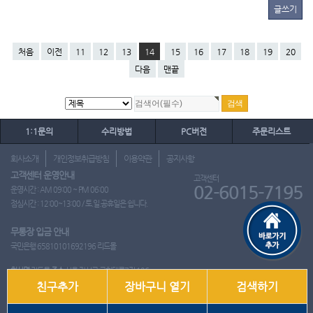
글쓰기
처음
이전
11
12
13
14
15
16
17
18
19
20
다음
맨끝
1:1문의
수리방법
PC버전
주문리스트
회사소개
개인정보취급방침
이용약관
공지사항
고객센터 운영안내
고객센터
02-6015-7195
운영시간 : AM 09:00 ~ PM 06:00
점심시간 : 12:00~13:00 / 토.일.공휴일은 쉽니다.
무통장 입금 안내
국민은행 65810101692196 리드몰
회사명
리드몰
주소
서울 강서구 국회대로7길 126
친구추가
장바구니 열기
검색하기
사업자 등록번호
412-10-97537
대표
이영은
전화
02-6015-7195
팩스
통신판매업신고번호
2018-서울강서-0650호
개인정보관리책임자
이영은