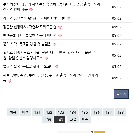
부산 해운대 광안리 서면 부산역 김해 양산 울산 등 경남 출장마사지
05-02
전지역 안마 가능
가난과 풍요로운 삶: 삶의 가치에 대한 고찰
05-02
평온한 산장에서: 자연과 조화로운 삶
05-02
반려동물과 나: 충실한 친구의 이야기
05-02
꿈의 시작: 목표를 향한 첫 발걸음
05-02
흥신소 탐정사무소 - 서울, 부산, 대구, 인천, 광주, 대전, 울산, 수
05-02
원, 창원 흥신소 탐정사무소
열정의 불꽃: 목표를 향해 타오르다
05-02
서울, 인천, 수원, 부천, 안산 등 수도권 출장마사지 전지역 안마 가
05-02
능
글쓰기
처음
이전
131
132
133
134
135
136
137
138
139
140
다음
맨끝