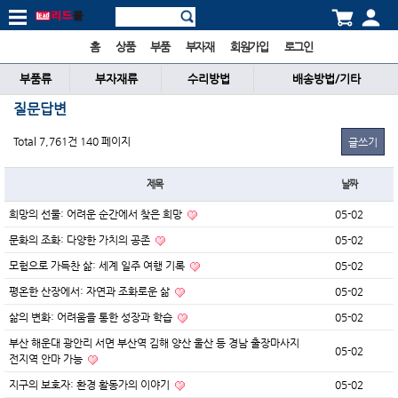
홈
상품
부품
부자재
회원가입
로그인
부품류
부자재류
수리방법
배송방법/기타
질문답변
Total 7,761건
140 페이지
글쓰기
제목
날짜
희망의 선물: 어려운 순간에서 찾은 희망
05-02
문화의 조화: 다양한 가치의 공존
05-02
모험으로 가득찬 삶: 세계 일주 여행 기록
05-02
평온한 산장에서: 자연과 조화로운 삶
05-02
삶의 변화: 어려움을 통한 성장과 학습
05-02
부산 해운대 광안리 서면 부산역 김해 양산 울산 등 경남 출장마사지
05-02
전지역 안마 가능
지구의 보호자: 환경 활동가의 이야기
05-02