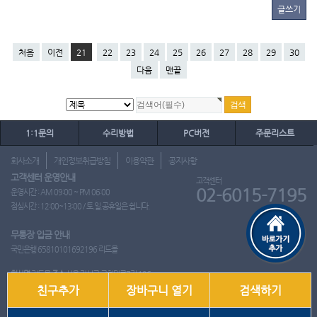
글쓰기
처음
이전
21
22
23
24
25
26
27
28
29
30
다음
맨끝
1:1문의
수리방법
PC버전
주문리스트
회사소개
개인정보취급방침
이용약관
공지사항
고객센터 운영안내
고객센터
02-6015-7195
운영시간 : AM 09:00 ~ PM 06:00
점심시간 : 12:00~13:00 / 토.일.공휴일은 쉽니다.
무통장 입금 안내
국민은행 65810101692196 리드몰
회사명
리드몰
주소
서울 강서구 국회대로7길 126
친구추가
장바구니 열기
검색하기
사업자 등록번호
412-10-97537
대표
이영은
전화
02-6015-7195
팩스
통신판매업신고번호
2018-서울강서-0650호
개인정보관리책임자
이영은