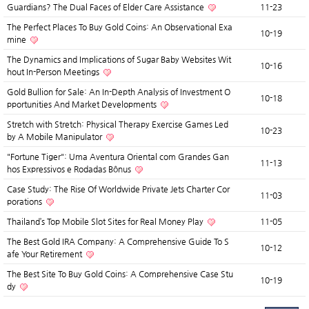
Guardians? The Dual Faces of Elder Care Assistance
11-23
The Perfect Places To Buy Gold Coins: An Observational Exa
10-19
mine
The Dynamics and Implications of Sugar Baby Websites Wit
10-16
hout In-Person Meetings
Gold Bullion for Sale: An In-Depth Analysis of Investment O
10-18
pportunities And Market Developments
Stretch with Stretch: Physical Therapy Exercise Games Led
10-23
by A Mobile Manipulator
"Fortune Tiger": Uma Aventura Oriental com Grandes Gan
11-13
hos Expressivos e Rodadas Bônus
Case Study: The Rise Of Worldwide Private Jets Charter Cor
11-03
porations
Thailand’s Top Mobile Slot Sites for Real Money Play
11-05
The Best Gold IRA Company: A Comprehensive Guide To S
10-12
afe Your Retirement
The Best Site To Buy Gold Coins: A Comprehensive Case Stu
10-19
dy