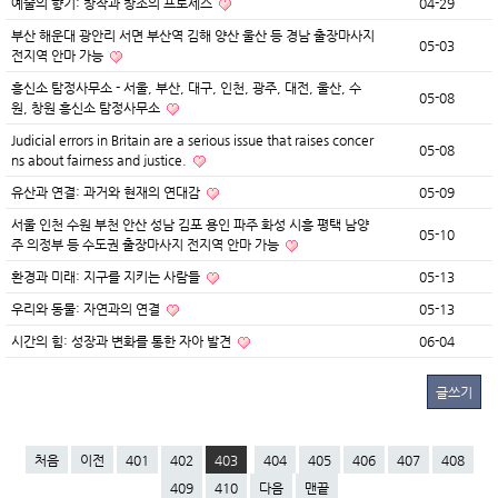
예술의 향기: 창작과 창조의 프로세스
04-29
부산 해운대 광안리 서면 부산역 김해 양산 울산 등 경남 출장마사지
05-03
전지역 안마 가능
흥신소 탐정사무소 - 서울, 부산, 대구, 인천, 광주, 대전, 울산, 수
05-08
원, 창원 흥신소 탐정사무소
Judicial errors in Britain are a serious issue that raises concer
05-08
ns about fairness and justice.
유산과 연결: 과거와 현재의 연대감
05-09
서울 인천 수원 부천 안산 성남 김포 용인 파주 화성 시흥 평택 남양
05-10
주 의정부 등 수도권 출장마사지 전지역 안마 가능
환경과 미래: 지구를 지키는 사람들
05-13
우리와 동물: 자연과의 연결
05-13
시간의 힘: 성장과 변화를 통한 자아 발견
06-04
글쓰기
처음
이전
401
402
403
404
405
406
407
408
409
410
다음
맨끝