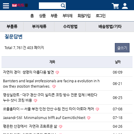
홈
상품
부품
부자재
회원가입
로그인
부품류
부자재류
수리방법
배송방법/기타
질문답변
Total 7,761건
403 페이지
글쓰기
제목
날짜
자연의 경이: 생명의 아름다움 발견
06-09
Barristers and legal professionals are facing a evolution in h
06-21
ow they position themselves.
명성실란트 - 대구·경산·구미 실리콘 코킹·방수 전문 업체 | 베란다
06-25
누수·샷시 코킹 비용
쏘울홈타이 — 서울·부천·인천·안산·수원 전신 타이·아로마 케어
07-08
Japandi-Stil: Minimalismus trifft auf Gemütlichkeit
07-18
평온한 산장에서: 자연과 조화로운 삶
04-26