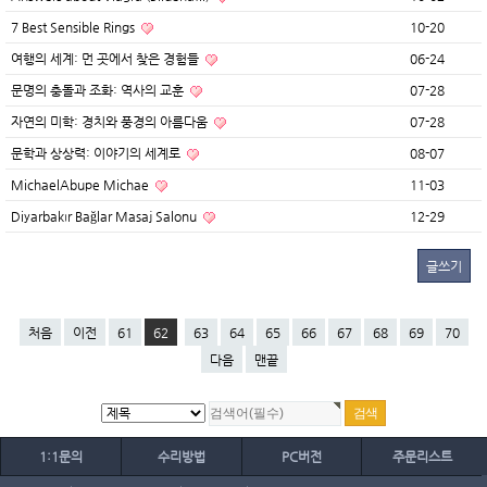
7 Best Sensible Rings
10-20
여행의 세계: 먼 곳에서 찾은 경험들
06-24
문명의 충돌과 조화: 역사의 교훈
07-28
자연의 미학: 경치와 풍경의 아름다움
07-28
문학과 상상력: 이야기의 세계로
08-07
MichaelAbupe Michae
11-03
Diyarbakır Bağlar Masaj Salonu
12-29
글쓰기
처음
이전
61
62
63
64
65
66
67
68
69
70
다음
맨끝
1:1문의
수리방법
PC버전
주문리스트