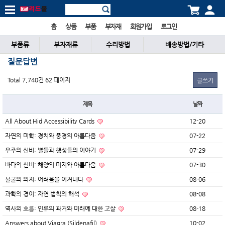
홈
상품
부품
부자재
회원가입
로그인
부품류
부자재류
수리방법
배송방법/기타
질문답변
Total 7,740건
62 페이지
글쓰기
제목
날짜
All About Hid Accessibility Cards
12-20
자연의 미학: 경치와 풍경의 아름다움
07-22
우주의 신비: 별들과 행성들의 이야기
07-29
바다의 신비: 해양의 미지와 아름다움
07-30
불굴의 의지: 어려움을 이겨내다
08-06
과학의 경이: 자연 법칙의 해석
08-08
역사의 흐름: 인류의 과거와 미래에 대한 고찰
08-18
Answers about Viagra (Sildenafil)
10-02