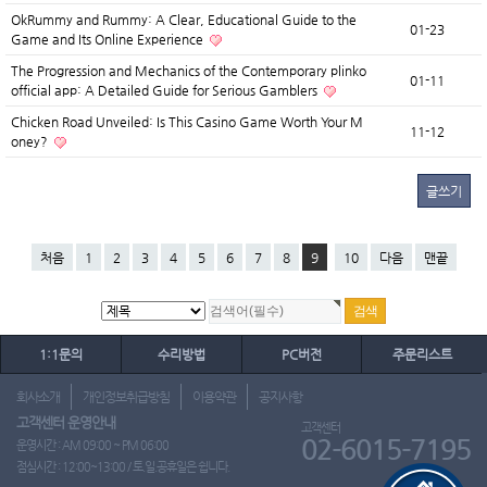
OkRummy and Rummy: A Clear, Educational Guide to the
01-23
Game and Its Online Experience
The Progression and Mechanics of the Contemporary plinko
01-11
official app: A Detailed Guide for Serious Gamblers
Chicken Road Unveiled: Is This Casino Game Worth Your M
11-12
oney?
글쓰기
처음
1
2
3
4
5
6
7
8
9
10
다음
맨끝
1:1문의
수리방법
PC버전
주문리스트
회사소개
개인정보취급방침
이용약관
공지사항
고객센터 운영안내
고객센터
02-6015-7195
운영시간 : AM 09:00 ~ PM 06:00
점심시간 : 12:00~13:00 / 토.일.공휴일은 쉽니다.