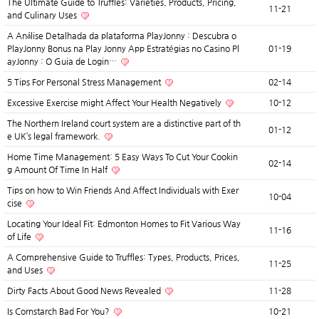
The Ultimate Guide to Truffles: Varieties, Products, Pricing,
11-21
and Culinary Uses
A Análise Detalhada da plataforma PlayJonny : Descubra o
PlayJonny Bonus na Play Jonny App Estratégias no Casino Pl
01-19
ayJonny : O Guia de Login…
5 Tips For Personal Stress Management
02-14
Excessive Exercise might Affect Your Health Negatively
10-12
The Northern Ireland court system are a distinctive part of th
01-12
e UK’s legal framework.
Home Time Management: 5 Easy Ways To Cut Your Cookin
02-14
g Amount Of Time In Half
Tips on how to Win Friends And Affect Individuals with Exer
10-04
cise
Locating Your Ideal Fit: Edmonton Homes to Fit Various Way
11-16
of Life
A Comprehensive Guide to Truffles: Types, Products, Prices,
11-25
and Uses
Dirty Facts About Good News Revealed
11-28
Is Cornstarch Bad For You?
10-21