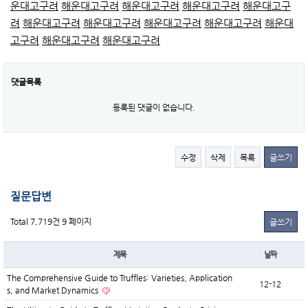
운대고구려
해운대고구려
해운대고구려
해운대고구려
해운대고구
려
해운대고구려
해운대고구려
해운대고구려
해운대고구려
해운대
고구려
해운대고구려
해운대고구려
댓글목록
등록된 댓글이 없습니다.
수정
삭제
목록
글쓰기
질문답변
Total 7,719건
9 페이지
글쓰기
제목
날짜
The Comprehensive Guide to Truffles: Varieties, Application
12-12
s, and Market Dynamics