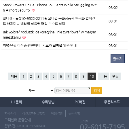
Stock Brokers On Cell Phone To Clients While Struggling Wit
08-02
h Airport Security
콜티켓 - ★O1O-9522-2211★ 모바일 문화상품권 현금화 컬쳐랜
08-01
드 해피머니 백화점 상품권 매입 수수료 상담
Jak wybrać poduszki dekoracyjne i nie zwariować w małym
08-01
mieszkaniu
이명·난청·이석증·안면마비, 치료와 회복을 위한 안내
08-01
글쓰기
처음
1
2
3
4
5
6
7
8
9
10
다음
맨끝
1:1문의
수리방법
PC버전
주문리스트
회사소개
개인정보취급방침
이용약관
공지사항
고객센터 운영안내
고객센터
02-6015-7195
운영시간 : AM 09:00 ~ PM 06:00