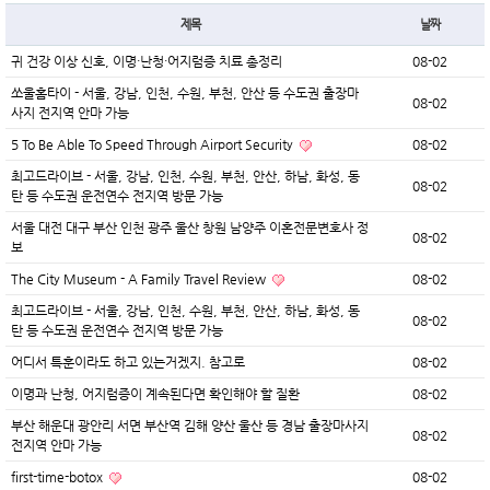
제목
날짜
귀 건강 이상 신호, 이명·난청·어지럼증 치료 총정리
08-02
쏘울홈타이 - 서울, 강남, 인천, 수원, 부천, 안산 등 수도권 출장마
08-02
사지 전지역 안마 가능
5 To Be Able To Speed Through Airport Security
08-02
최고드라이브 - 서울, 강남, 인천, 수원, 부천, 안산, 하남, 화성, 동
08-02
탄 등 수도권 운전연수 전지역 방문 가능
서울 대전 대구 부산 인천 광주 울산 창원 남양주 이혼전문변호사 정
08-02
보
The City Museum - A Family Travel Review
08-02
최고드라이브 - 서울, 강남, 인천, 수원, 부천, 안산, 하남, 화성, 동
08-02
탄 등 수도권 운전연수 전지역 방문 가능
어디서 특훈이라도 하고 있는거겠지. 참고로
08-02
이명과 난청, 어지럼증이 계속된다면 확인해야 할 질환
08-02
부산 해운대 광안리 서면 부산역 김해 양산 울산 등 경남 출장마사지
08-02
전지역 안마 가능
first-time-botox
08-02