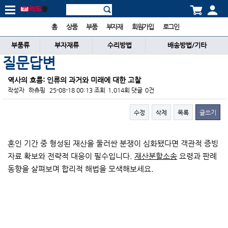
홈
상품
부품
부자재
회원가입
로그인
부품류
부자재류
수리방법
배송방법/기타
질문답변
역사의 흐름: 인류의 과거와 미래에 대한 고찰
작성자
하츄핑
25-08-18 00:13
조회
1,014회
댓글
0건
수정
삭제
목록
글쓰기
본문
혼인 기간 중 형성된 재산을 둘러싼 분쟁이 심화됐다면 객관적 증빙
자료 확보와 전략적 대응이 필수입니다.
재산분할소송
요령과 판례
동향을 살펴보며 합리적 해법을 모색해보세요.