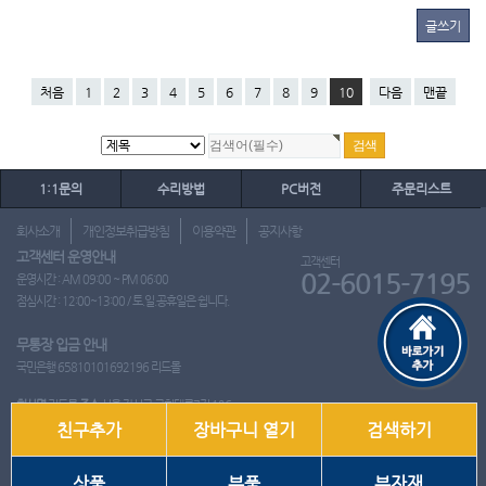
글쓰기
처음
1
2
3
4
5
6
7
8
9
10
다음
맨끝
1:1문의
수리방법
PC버전
주문리스트
회사소개
개인정보취급방침
이용약관
공지사항
고객센터 운영안내
고객센터
02-6015-7195
운영시간 : AM 09:00 ~ PM 06:00
점심시간 : 12:00~13:00 / 토.일.공휴일은 쉽니다.
무통장 입금 안내
국민은행 65810101692196 리드몰
회사명
리드몰
주소
서울 강서구 국회대로7길 126
친구추가
장바구니 열기
검색하기
사업자 등록번호
412-10-97537
대표
이영은
전화
02-6015-7195
팩스
통신판매업신고번호
2018-서울강서-0650호
개인정보관리책임자
이영은
상품
부품
부자재
Copyright ⓒ 2001~2026 리드몰. All Rights Reserved.