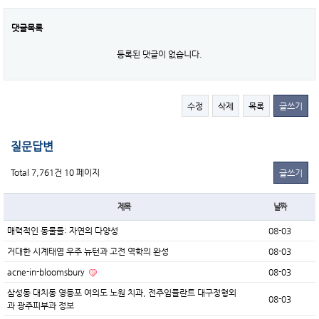
댓글목록
등록된 댓글이 없습니다.
수정
삭제
목록
글쓰기
질문답변
Total 7,761건
10 페이지
글쓰기
제목
날짜
매력적인 동물들: 자연의 다양성
08-03
거대한 시계태엽 우주 뉴턴과 고전 역학의 완성
08-03
acne-in-bloomsbury
08-03
삼성동 대치동 영등포 여의도 노원 치과, 전주임플란트 대구정형외
08-03
과 광주피부과 정보