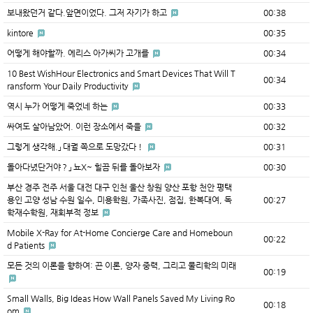
보내왔던거 같다.앞면이었다. 그저 자기가 하고
00:38
kintore
00:35
어떻게 해야할까. 에리스 아가씨가 고개를
00:34
10 Best WishHour Electronics and Smart Devices That Will T
00:34
ransform Your Daily Productivity
역시 누가 어떻게 죽었네 하는
00:33
싸여도 살아남았어. 이런 장소에서 죽을
00:32
그렇게 생각해.」 대궐 쪽으로 도망갔다！
00:31
돌아다녔단거야？」 뇨X~ 힐끔 뒤를 돌아보자
00:30
부산 경주 전주 서울 대전 대구 인천 울산 창원 양산 포항 천안 평택
용인 고양 성남 수원 일수, 미용학원, 가족사진, 점집, 한복대여, 독
00:27
학재수학원, 재회부적 정보
Mobile X-Ray for At-Home Concierge Care and Homeboun
00:22
d Patients
모든 것의 이론을 향하여: 끈 이론, 양자 중력, 그리고 물리학의 미래
00:19
Small Walls, Big Ideas How Wall Panels Saved My Living Ro
00:18
om