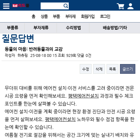
홈
상품
부품
부자재
회원가입
로그인
부품류
부자재류
수리방법
배송방법/기타
질문답변
동물의 마음: 반려동물과의 교감
작성자
하츄핑
25-08-18 00:15
조회
929회
댓글
0건
수정
삭제
목록
글쓰기
본문
무더위 대비를 위해 에어컨 설치·이전 서비스를 고려 중이라면 전문
시공 요령을 먼저 확인해보세요.
평택에어컨설치
과정과 필수 체크
포인트를 한눈에 살펴볼 수 있습니다.
에어컨 설치·이전을 계획 중이라면 현장 환경 진단과 안전 시공 요령
을 먼저 살펴보세요.
평택에어컨설치
노하우와 필수 점검 항목을 한
눈에 확인할 수 있습니다.
여름철 전기료 절감을 위해서는 공간 크기에 맞는 실내기 배치와 유