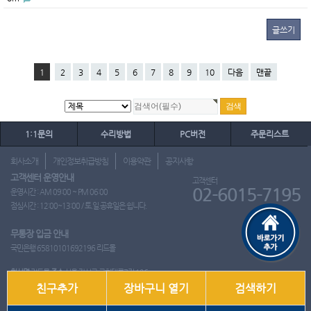
글쓰기
1
2
3
4
5
6
7
8
9
10
다음
맨끝
1:1문의
수리방법
PC버전
주문리스트
회사소개
개인정보취급방침
이용약관
공지사항
고객센터 운영안내
고객센터
02-6015-7195
운영시간 : AM 09:00 ~ PM 06:00
점심시간 : 12:00~13:00 / 토.일.공휴일은 쉽니다.
무통장 입금 안내
국민은행 65810101692196 리드몰
회사명
리드몰
주소
서울 강서구 국회대로7길 126
친구추가
장바구니 열기
검색하기
사업자 등록번호
412-10-97537
대표
이영은
전화
02-6015-7195
팩스
통신판매업신고번호
2018-서울강서-0650호
개인정보관리책임자
이영은