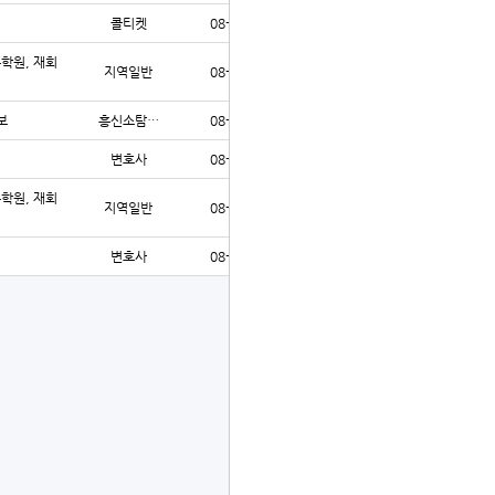
콜티켓
08-03
58
수학원, 재회
지역일반
08-03
61
보
흥신소탐…
08-03
66
변호사
08-03
75
수학원, 재회
지역일반
08-03
67
변호사
08-03
68
글쓰기