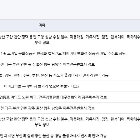
제목
양산 포항 천안 평택 용인 고양 성남 수원 일수, 미용학원, 가족사진, 점집, 한복대여, 독학재
부적 정보
-2211★ 모바일 문화상품권 현금화 컬쳐랜드 해피머니 백화점 상품권 매입 수수료 상담
대전 대구 부산 인천 광주 울산 창원 남양주 이혼전문변호사 정보
울, 강남, 인천, 수원, 부천, 안산 등 수도권 출장마사지 전지역 안마 가능
비아그라를 구매한 뒤 효과가 없으면 환불되나요?
영등포 여의도 노원 치과, 전주임플란트 대구정형외과 광주피부과 정보
대전 대구 부산 인천 광주 울산 창원 남양주 이혼전문변호사 정보
양산 포항 천안 평택 용인 고양 성남 수원 일수, 미용학원, 가족사진, 점집, 한복대여, 독학재
부적 정보
안리 서면 부산역 김해 양산 울산 등 경남 출장마사지 전지역 안마 가능