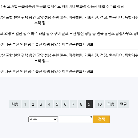
-2211★ 모바일 문화상품권 현금화 컬쳐랜드 해피머니 백화점 상품권 매입 수수료 상담
양산 포항 천안 평택 용인 고양 성남 수원 일수, 미용학원, 가족사진, 점집, 한복대여, 독학재
부적 정보
김포 의정부 일산 청주 파주 하남 광주 구미 군포 부천 양산 창원 등 전국 흥신소 탐정사무소 정
대전 대구 부산 인천 광주 울산 창원 남양주 이혼전문변호사 정보
양산 포항 천안 평택 용인 고양 성남 수원 일수, 미용학원, 가족사진, 점집, 한복대여, 독학재
부적 정보
대전 대구 부산 인천 광주 울산 창원 남양주 이혼전문변호사 정보
처음
1
2
3
4
5
6
7
8
9
10
다음
맨끝