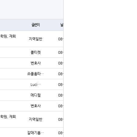
글쓰기
글쓴이
날짜
조회
수학원, 재회
지역일반
08-04
40
콜티켓
08-04
42
변호사
08-04
44
쏘울홈타…
08-04
42
Luci…
08-04
43
메디컬
08-04
41
변호사
08-03
53
수학원, 재회
지역일반
08-03
64
갈매기홈…
08-03
57