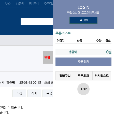
FAQ
1:1문의
장바구니
주문리스트
위시리스트
LOGIN
반갑습니다. 로그인해주세요.
로그인
주문리스트
이미지
상품
수량
취소
0
총금액
원
닫힘
주문하기
장바구니
주문조회
위시리스트
성자
하츄핑
25-08-18 00:15
조회
935회
댓글
0건
TOP
수정
삭제
목록
글쓰기
펴볼 수 있습니다.
습니다.