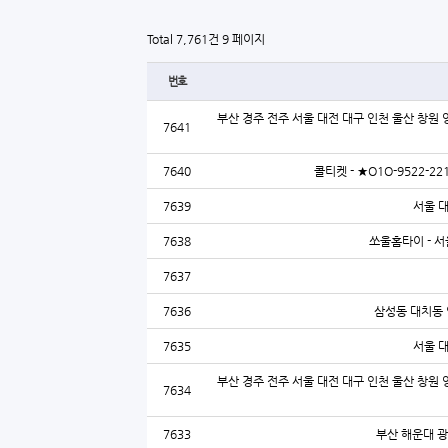
Total 7,761건
9 페이지
번호
부산 경주 전주 서울 대전 대구 인천 울산 창원 
7641
7640
콜티켓 - ★O1O-9522
7639
서울 
7638
쏘울홈타이 - 서
7637
7636
삼성동 대치동 
7635
서울 
부산 경주 전주 서울 대전 대구 인천 울산 창원 
7634
7633
부산 해운대 광