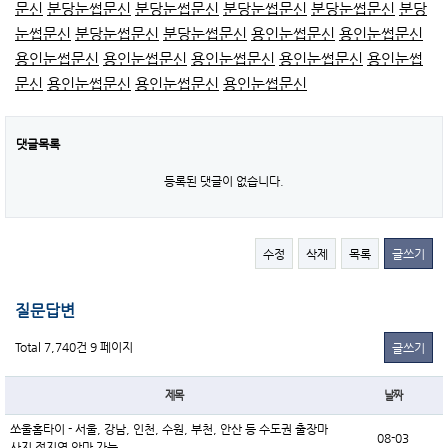
문신
분당눈썹문신
분당눈썹문신
분당눈썹문신
분당눈썹문신
분당
눈썹문신
분당눈썹문신
분당눈썹문신
용인눈썹문신
용인눈썹문신
용인눈썹문신
용인눈썹문신
용인눈썹문신
용인눈썹문신
용인눈썹
문신
용인눈썹문신
용인눈썹문신
용인눈썹문신
댓글목록
등록된 댓글이 없습니다.
수정
삭제
목록
글쓰기
질문답변
Total 7,740건
9 페이지
글쓰기
제목
날짜
쏘울홈타이 - 서울, 강남, 인천, 수원, 부천, 안산 등 수도권 출장마
08-03
사지 전지역 안마 가능