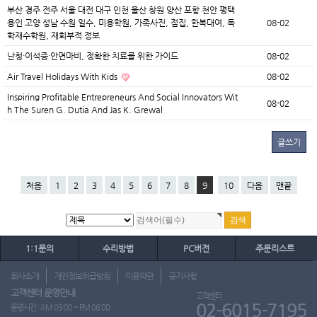
부산 경주 전주 서울 대전 대구 인천 울산 창원 양산 포항 천안 평택
용인 고양 성남 수원 일수, 미용학원, 가족사진, 점집, 한복대여, 독
08-02
학재수학원, 재회부적 정보
난청·이석증·안면마비, 정확한 치료를 위한 가이드
08-02
Air Travel Holidays With Kids
08-02
Inspiring Profitable Entrepreneurs And Social Innovators Wit
08-02
h The Suren G. Dutia And Jas K. Grewal
글쓰기
처음
1
2
3
4
5
6
7
8
9
10
다음
맨끝
1:1문의
수리방법
PC버전
주문리스트
회사소개
개인정보취급방침
이용약관
공지사항
고객센터 운영안내
고객센터
02-6015-7195
운영시간 : AM 09:00 ~ PM 06:00