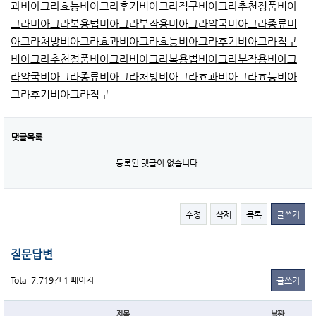
과
비아그라효능
비아그라후기
비아그라직구
비아그라추천
정품비아
그라
비아그라복용법
비아그라부작용
비아그라약국
비아그라종류
비
아그라처방
비아그라효과
비아그라효능
비아그라후기
비아그라직구
비아그라추천
정품비아그라
비아그라복용법
비아그라부작용
비아그
라약국
비아그라종류
비아그라처방
비아그라효과
비아그라효능
비아
그라후기
비아그라직구
댓글목록
등록된 댓글이 없습니다.
수정
삭제
목록
글쓰기
질문답변
Total 7,719건
1 페이지
글쓰기
제목
날짜