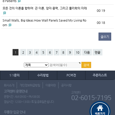
d Patients
모든 것의 이론을 향하여: 끈 이론, 양자 중력, 그리고 물리학의 미래
00:19
Small Walls, Big Ideas How Wall Panels Saved My Living Ro
00:18
om
글쓰기
1
2
3
4
5
6
7
8
9
10
다음
맨끝
1:1문의
수리방법
PC버전
주문리스트
회사소개
개인정보취급방침
이용약관
공지사항
고객센터 운영안내
고객센터
02-6015-7195
운영시간 : AM 09:00 ~ PM 06:00
점심시간 : 12:00~13:00 / 토.일.공휴일은 쉽니다.
무통장 입금 안내