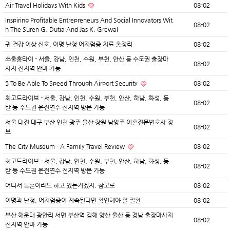
Air Travel Holidays With Kids
08-02
Inspiring Profitable Entrepreneurs And Social Innovators Wit
08-02
h The Suren G. Dutia And Jas K. Grewal
귀 건강 이상 신호, 이명·난청·어지럼증 치료 총정리
08-02
쏘울홈타이 - 서울, 강남, 인천, 수원, 부천, 안산 등 수도권 출장마
08-02
사지 전지역 안마 가능
5 To Be Able To Speed Through Airport Security
08-02
최고드라이브 - 서울, 강남, 인천, 수원, 부천, 안산, 하남, 화성, 동
08-02
탄 등 수도권 운전연수 전지역 방문 가능
서울 대전 대구 부산 인천 광주 울산 창원 남양주 이혼전문변호사 정
08-02
보
The City Museum - A Family Travel Review
08-02
최고드라이브 - 서울, 강남, 인천, 수원, 부천, 안산, 하남, 화성, 동
08-02
탄 등 수도권 운전연수 전지역 방문 가능
어디서 특훈이라도 하고 있는거겠지. 참고로
08-02
이명과 난청, 어지럼증이 계속된다면 확인해야 할 질환
08-02
부산 해운대 광안리 서면 부산역 김해 양산 울산 등 경남 출장마사지
08-02
전지역 안마 가능