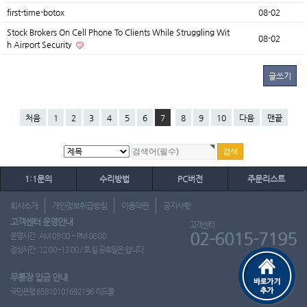
first-time-botox
08-02
Stock Brokers On Cell Phone To Clients While Struggling Wit
08-02
h Airport Security
글쓰기
처음
1
2
3
4
5
6
7
8
9
10
다음
맨끝
1:1문의
수리방법
PC버전
주문리스트
회사소개
개인정보취급방침
이용약관
공지사항
고객센터 운영안내
고객센터
02-6015-7195
운영시간 : AM 09:00 ~ PM 06:00
점심시간 : 12:00~13:00 / 토.일.공휴일은 쉽니다.
무통장 입금 안내
국민은행 65810101692196 리드몰