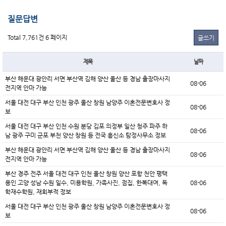
질문답변
Total 7,761건
6 페이지
글쓰기
제목
날짜
부산 해운대 광안리 서면 부산역 김해 양산 울산 등 경남 출장마사지
08-06
전지역 안마 가능
서울 대전 대구 부산 인천 광주 울산 창원 남양주 이혼전문변호사 정
08-06
보
서울 대전 대구 부산 인천 수원 분당 김포 의정부 일산 청주 파주 하
08-06
남 광주 구미 군포 부천 양산 창원 등 전국 흥신소 탐정사무소 정보
부산 해운대 광안리 서면 부산역 김해 양산 울산 등 경남 출장마사지
08-06
전지역 안마 가능
부산 경주 전주 서울 대전 대구 인천 울산 창원 양산 포항 천안 평택
용인 고양 성남 수원 일수, 미용학원, 가족사진, 점집, 한복대여, 독
08-06
학재수학원, 재회부적 정보
서울 대전 대구 부산 인천 광주 울산 창원 남양주 이혼전문변호사 정
08-06
보