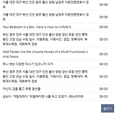
서울 대전 대구 부산 인천 광주 울산 창원 남양주 이혼전문변호사 정
08-06
보
서울 대전 대구 부산 인천 광주 울산 창원 남양주 이혼전문변호사 정
08-06
보
Your Bedroom Is a Box. Here Is How to Unfold It.
08-06
부산 경주 전주 서울 대전 대구 인천 울산 창원 양산 포항 천안 평택
용인 고양 성남 수원 일수, 미용학원, 가족사진, 점집, 한복대여, 독
08-05
학재수학원, 재회부적 정보
Wall Panels Are the Unsung Heroes of a Multi-Functional Li
08-05
ving Space
트니 하는 다양한 리스가 있으니까.이거
08-05
부산 경주 전주 서울 대전 대구 인천 울산 창원 양산 포항 천안 평택
용인 고양 성남 수원 일수, 미용학원, 가족사진, 점집, 한복대여, 독
08-05
학재수학원, 재회부적 정보
자신의 검을 들고 푸른 광선을
08-05
삼는다. 꺼림칙하다.『위험해지면 나를 두고 도망가.』제노비아와
08-05
글쓰기