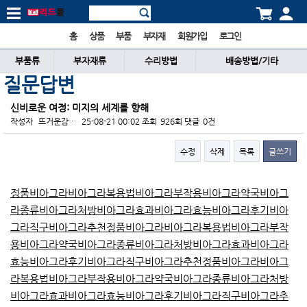
홈
상품
부품
부자재
회원가입
로그인
부품류
부자재류
수리방법
배송방법/기타
질문답변
신비로운 여정: 미지의 세계를 향해
작성자
뜨거운감…
25-08-21 00:02
조회
926회
댓글
0건
수정
삭제
목록
글쓰기
본문
정품비아그라
비아그라복용법
비아그라부작용
비아그라약국
비아그
라종류
비아그라처방
비아그라효과
비아그라효능
비아그라후기
비아
그라직구
비아그라추천
정품비아그라
비아그라복용법
비아그라부작
용
비아그라약국
비아그라종류
비아그라처방
비아그라효과
비아그라
효능
비아그라후기
비아그라직구
비아그라추천
정품비아그라
비아그
라복용법
비아그라부작용
비아그라약국
비아그라종류
비아그라처방
비아그라효과
비아그라효능
비아그라후기
비아그라직구
비아그라추