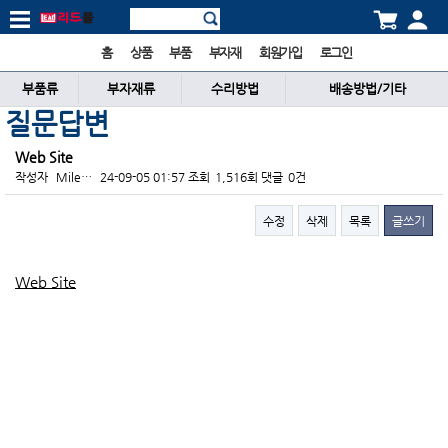
홈
상품
부품
부자재
회원가입
로그인
부품류
부자재류
수리방법
배송방법/기타
질문답변
Web Site
작성자
Mile…
24-09-05 01:57
조회
1,516회
댓글
0건
수정
삭제
목록
글쓰기
본문
Web Site