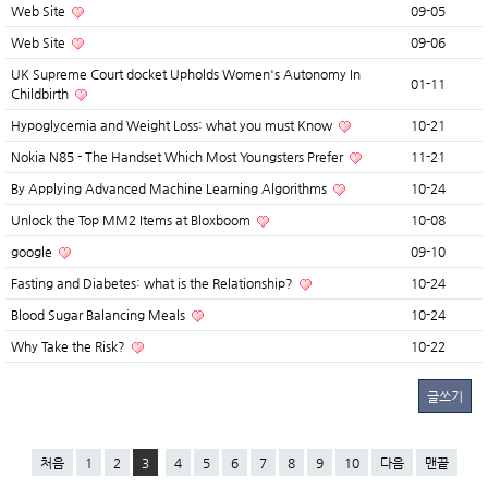
Web Site
09-05
Web Site
09-06
UK Supreme Court docket Upholds Women's Autonomy In
01-11
Childbirth
Hypoglycemia and Weight Loss: what you must Know
10-21
Nokia N85 - The Handset Which Most Youngsters Prefer
11-21
By Applying Advanced Machine Learning Algorithms
10-24
Unlock the Top MM2 Items at Bloxboom
10-08
google
09-10
Fasting and Diabetes: what is the Relationship?
10-24
Blood Sugar Balancing Meals
10-24
Why Take the Risk?
10-22
글쓰기
처음
1
2
3
4
5
6
7
8
9
10
다음
맨끝