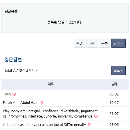
댓글목록
등록된 댓글이 없습니다.
수정
삭제
목록
글쓰기
질문답변
Total 7,719건
3 페이지
글쓰기
제목
날짜
1win
09-02
Farah Ann Abdul Hadi
10-17
Play Jonny em Portugal – confiança, diversidade, pagament
01-07
os, promoções, interface, suporte, inovação, compliance
Adelaide casino to pay costs on top of $67m penalty
09-06