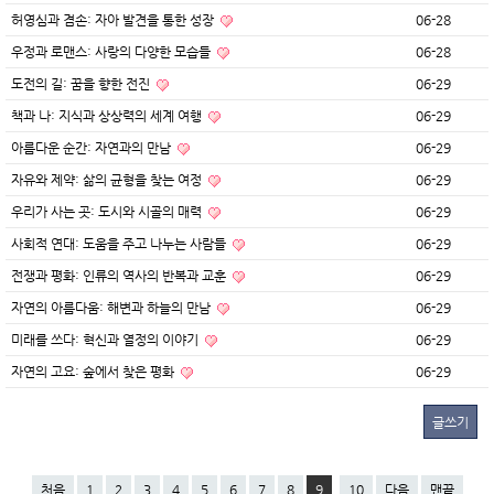
허영심과 겸손: 자아 발견을 통한 성장
06-28
우정과 로맨스: 사랑의 다양한 모습들
06-28
도전의 길: 꿈을 향한 전진
06-29
책과 나: 지식과 상상력의 세계 여행
06-29
아름다운 순간: 자연과의 만남
06-29
자유와 제약: 삶의 균형을 찾는 여정
06-29
우리가 사는 곳: 도시와 시골의 매력
06-29
사회적 연대: 도움을 주고 나누는 사람들
06-29
전쟁과 평화: 인류의 역사의 반복과 교훈
06-29
자연의 아름다움: 해변과 하늘의 만남
06-29
미래를 쓰다: 혁신과 열정의 이야기
06-29
자연의 고요: 숲에서 찾은 평화
06-29
글쓰기
처음
1
2
3
4
5
6
7
8
9
10
다음
맨끝