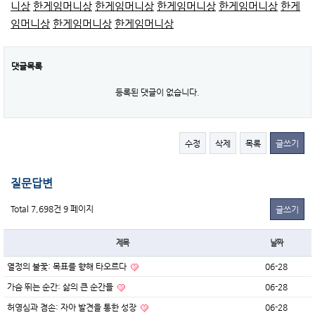
니상
한게임머니상
한게임머니상
한게임머니상
한게임머니상
한게
임머니상
한게임머니상
한게임머니상
댓글목록
등록된 댓글이 없습니다.
수정
삭제
목록
글쓰기
질문답변
Total 7,698건
9 페이지
글쓰기
제목
날짜
열정의 불꽃: 목표를 향해 타오르다
06-28
가슴 뛰는 순간: 삶의 큰 순간들
06-28
허영심과 겸손: 자아 발견을 통한 성장
06-28