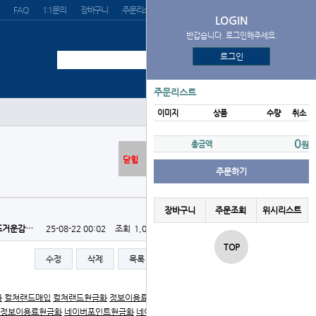
FAQ
1:1문의
장바구니
주문리스트
위시리스트
LOGIN
반갑습니다. 로그인해주세요.
로그인
주문리스트
이미지
상품
수량
취소
0
총금액
원
닫힘
주문하기
장바구니
주문조회
위시리스트
뜨거운감…
25-08-22 00:02
조회
1,012회
댓글
0건
TOP
수정
삭제
목록
글쓰기
화
컬쳐랜드매입
컬쳐랜드현금화
정보이용료현금
정보이용료
정보이용료현금화
네이버포인트현금화
네이버페이포인트