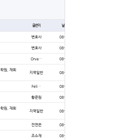
글쓰기
글쓴이
날짜
조회
변호사
08-06
25
변호사
08-06
23
Orva…
08-06
25
수학원, 재회
지역일반
08-05
39
Feli…
08-05
33
황준원
08-05
33
수학원, 재회
지역일반
08-05
32
전연은
08-05
31
조소재
08-05
34