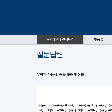
부품류
질문답변
무한한 가능성: 꿈을 향해 뛰어라
상품권현금화
문화상품권현금화
문화상품권매입
문상현금
현금화
네이버포인트현금화
네이버페이포인트현금화
정보