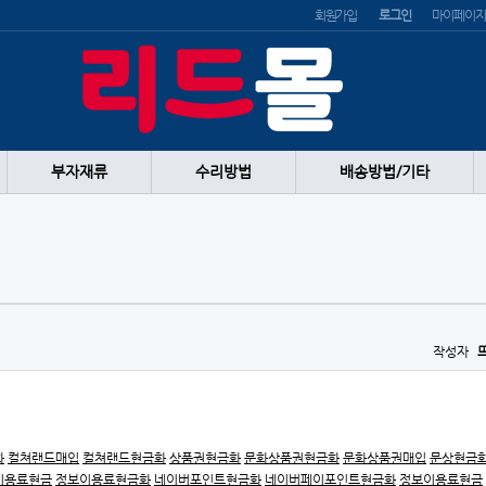
회원가입
로그인
마이페이지
부자재류
수리방법
배송방법/기타
작성자
화
컬쳐랜드매입
컬쳐랜드현금화
상품권현금화
문화상품권현금화
문화상품권매입
문상현금
이용료현금
정보이용료현금화
네이버포인트현금화
네이버페이포인트현금화
정보이용료현금