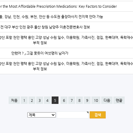
r the Most Affordable Prescription Medications: Key Factors to Consider
울, 강남, 인천, 수원, 부천, 안산 등 수도권 출장마사지 전지역 안마 가능
대전 대구 부산 인천 광주 울산 창원 남양주 이혼전문변호사 정보
양산 포항 천안 평택 용인 고양 성남 수원 일수, 미용학원, 가족사진, 점집, 한복대여, 독학재
부적 정보
안했어？」 그걸 쫓듯이 여섯명의 남자가
양산 포항 천안 평택 용인 고양 성남 수원 일수, 미용학원, 가족사진, 점집, 한복대여, 독학재
부적 정보
처음
1
2
3
4
5
6
7
8
9
10
다음
맨끝