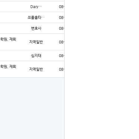
Dary…
08-05
33
쏘울홈타…
08-05
32
변호사
08-05
31
수학원, 재회
지역일반
08-05
27
심지태
08-05
32
수학원, 재회
지역일반
08-05
30
글쓰기