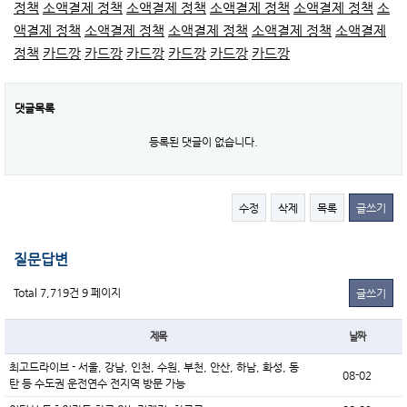
정책
소액결제 정책
소액결제 정책
소액결제 정책
소액결제 정책
소
액결제 정책
소액결제 정책
소액결제 정책
소액결제 정책
소액결제
정책
카드깡
카드깡
카드깡
카드깡
카드깡
카드깡
댓글목록
등록된 댓글이 없습니다.
수정
삭제
목록
글쓰기
질문답변
Total 7,719건
9 페이지
글쓰기
제목
날짜
최고드라이브 - 서울, 강남, 인천, 수원, 부천, 안산, 하남, 화성, 동
08-02
탄 등 수도권 운전연수 전지역 방문 가능