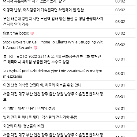
어디서 특훈이라도 하고 있는거겠지. 참고로
08-02
이명과 난청, 어지럼증이 계속된다면 확인해야 할 질환
08-02
부산 해운대 광안리 서면 부산역 김해 양산 울산 등 경남 출장마사지
08-02
전지역 안마 가능
first-time-botox
08-02
Stock Brokers On Cell Phone To Clients While Struggling Wit
08-02
h Airport Security
콜티켓 - ★O1O-9522-2211★ 모바일 문화상품권 현금화 컬쳐랜
08-01
드 해피머니 백화점 상품권 매입 수수료 상담
Jak wybrać poduszki dekoracyjne i nie zwariować w małym
08-01
mieszkaniu
이명·난청·이석증·안면마비, 치료와 회복을 위한 안내
08-01
서울 대전 대구 부산 인천 광주 울산 창원 남양주 이혼전문변호사 정
08-01
보
심리학의 세계: 마음의 이해와 성장
08-01
빛과 전기를 하나로 묶다: 맥스웰의 전자기학 통합
08-01
희망의 미래: 청년들의 비전
08-01
서울 대전 대구 부산 인천 광주 울산 창원 남양주 이혼전문변호사 정