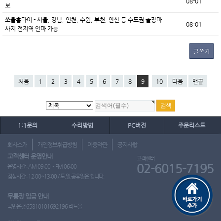
08-01
보
쏘울홈타이 - 서울, 강남, 인천, 수원, 부천, 안산 등 수도권 출장마
08-01
사지 전지역 안마 가능
글쓰기
처음
1
2
3
4
5
6
7
8
9
10
다음
맨끝
1:1문의
수리방법
PC버전
주문리스트
회사소개
개인정보취급방침
이용약관
공지사항
고객센터 운영안내
고객센터
02-6015-7195
운영시간 : AM 09:00 ~ PM 06:00
점심시간 : 12:00~13:00 / 토.일.공휴일은 쉽니다.
무통장 입금 안내
국민은행 65810101692196 리드몰