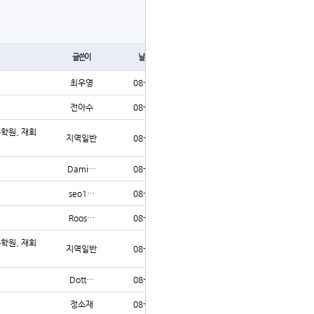
글쓰기
글쓴이
날짜
조회
최우영
08-07
19
전아수
08-07
21
수학원, 재회
지역일반
08-07
21
Dami…
08-07
21
seo1…
08-07
20
Roos…
08-07
21
수학원, 재회
지역일반
08-07
12
Dott…
08-07
65
정소재
08-07
10