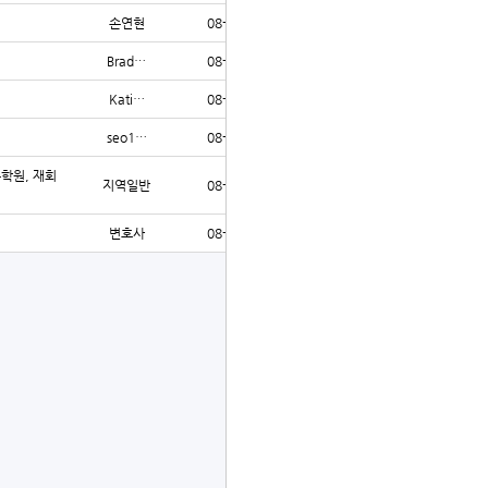
손연현
08-07
13
Brad…
08-07
16
Kati…
08-07
12
seo1…
08-06
31
수학원, 재회
지역일반
08-06
32
변호사
08-06
27
글쓰기