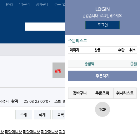
FAQ
1:1문의
장바구니
주문리스트
위시리스트
LOGIN
반갑습니다. 로그인해주세요.
로그인
주문리스트
이미지
상품
수량
취소
0
총금액
원
닫힘
주문하기
장바구니
주문조회
위시리스트
작성자
왕자
25-08-23 00:07
조회
947회
댓글
0건
TOP
수정
삭제
목록
글쓰기
니상
피망머니상
피망머니상
피망머니상
피망머니상
피망머니