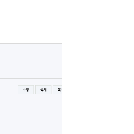
수정
삭제
목록
글쓰기