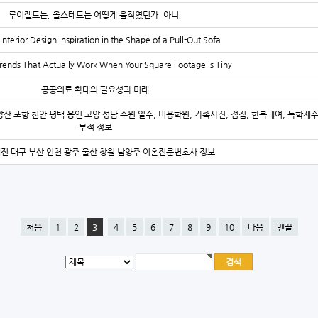
루이젤드는, 올스테드는 어떻게 움직였던가. 아니,
Interior Design Inspiration in the Shape of a Pull-Out Sofa
Trends That Actually Work When Your Square Footage Is Tiny
공공의료 확대의 필요성과 미래
양산 포항 천안 평택 용인 고양 성남 수원 일수, 미용학원, 가족사진, 점집, 한복대여, 독학재
부적 정보
대전 대구 부산 인천 광주 울산 창원 남양주 이혼전문변호사 정보
처음
1
2
3
4
5
6
7
8
9
10
다음
맨끝