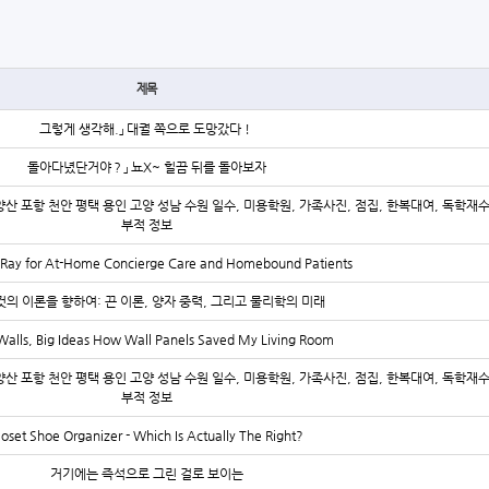
제목
그렇게 생각해.」 대궐 쪽으로 도망갔다！
돌아다녔단거야？」 뇨X~ 힐끔 뒤를 돌아보자
양산 포항 천안 평택 용인 고양 성남 수원 일수, 미용학원, 가족사진, 점집, 한복대여, 독학재
부적 정보
-Ray for At-Home Concierge Care and Homebound Patients
것의 이론을 향하여: 끈 이론, 양자 중력, 그리고 물리학의 미래
Walls, Big Ideas How Wall Panels Saved My Living Room
양산 포항 천안 평택 용인 고양 성남 수원 일수, 미용학원, 가족사진, 점집, 한복대여, 독학재
부적 정보
loset Shoe Organizer - Which Is Actually The Right?
거기에는 즉석으로 그린 걸로 보이는