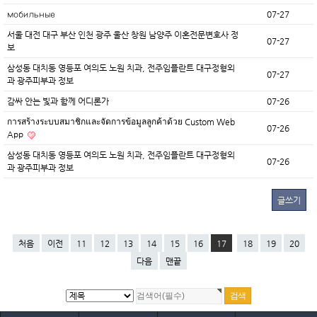
мобильные
07-27
서울 대전 대구 부산 인천 광주 울산 창원 남양주 이혼전문변호사 정
07-27
보
삼성동 대치동 영등포 여의도 노원 치과, 전주임플란트 대구정형외
07-27
과 광주피부과 정보
감싸 안는 빛과 함께 어디론가
07-26
การสร้างระบบสมาชิกและจัดการข้อมูลลูกค้าด้วย Custom Web
07-26
App
삼성동 대치동 영등포 여의도 노원 치과, 전주임플란트 대구정형외
07-26
과 광주피부과 정보
글쓰기
처음
이전
11
12
13
14
15
16
17
18
19
20
다음
맨끝