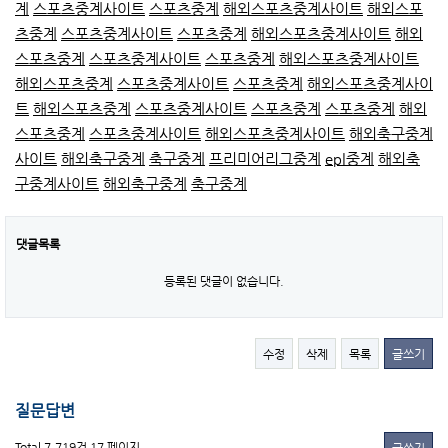
계
스포츠중계사이트
스포츠중계
해외스포츠중계사이트
해외스포
츠중계
스포츠중계사이트
스포츠중계
해외스포츠중계사이트
해외
스포츠중계
스포츠중계사이트
스포츠중계
해외스포츠중계사이트
해외스포츠중계
스포츠중계사이트
스포츠중계
해외스포츠중계사이
트
해외스포츠중계
스포츠중계사이트
스포츠중계
스포츠중계
해외
스포츠중계
스포츠중계사이트
해외스포츠중계사이트
해외축구중계
사이트
해외축구중계
축구중계
프리미어리그중계
epl중계
해외축
구중계사이트
해외축구중계
축구중계
댓글목록
등록된 댓글이 없습니다.
수정
삭제
목록
글쓰기
질문답변
Total 7,719건
17 페이지