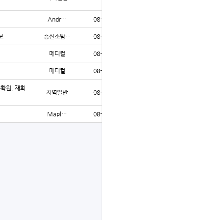
Andr…
08-05
14
보
흥신소탐…
08-05
15
메디컬
08-05
11
메디컬
08-05
14
수학원, 재회
지역일반
08-05
12
Mapl…
08-05
12
글쓰기