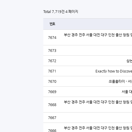
Total 7,719건
4 페이지
번호
부산 경주 전주 서울 대전 대구 인천 울산 창원 
7674
7673
7672
삼는
7671
Exactly how to Discove
7670
쏘울홈타이 - 서
7669
서울 
부산 경주 전주 서울 대전 대구 인천 울산 창원 
7668
7667
부산 경주 전주 서울 대전 대구 인천 울산 창원 
7666