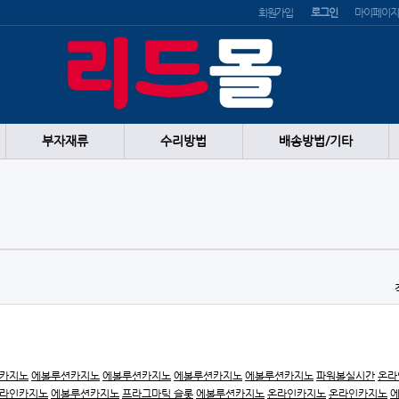
회원가입
로그인
마이페이지
부자재류
수리방법
배송방법/기타
카지노
에볼루션카지노
에볼루션카지노
에볼루션카지노
에볼루션카지노
파워볼실시간
온라
라인카지노
에볼루션카지노
프라그마틱 슬롯
에볼루션카지노
온라인카지노
온라인카지노