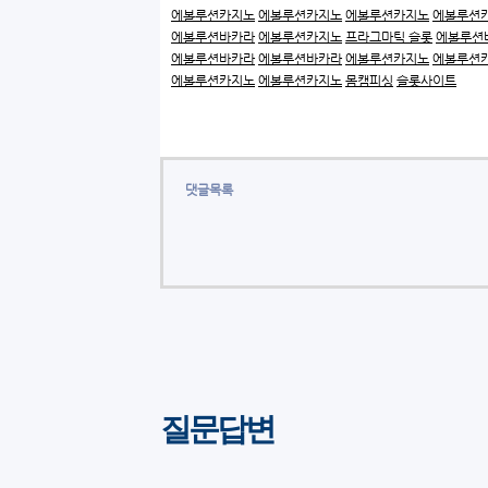
에볼루션카지노
에볼루션카지노
에볼루션카지노
에볼루션
에볼루션바카라
에볼루션카지노
프라그마틱 슬롯
에볼루션
에볼루션바카라
에볼루션바카라
에볼루션카지노
에볼루션
에볼루션카지노
에볼루션카지노
몸캠피싱
슬롯사이트
댓글목록
질문답변