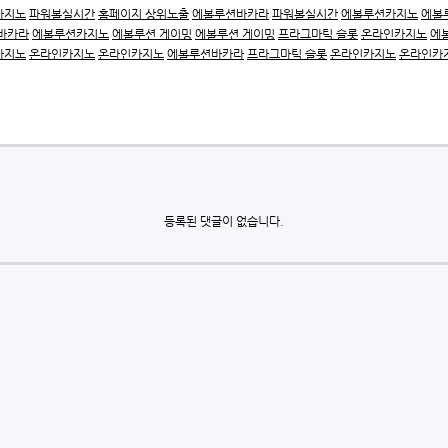
카지노
파워볼실시간
홈페이지 상위노출
에볼루션바카라
파워볼실시간
에볼루션카지노
에볼
바카라
에볼루션카지노
에볼루션 게이밍
에볼루션 게이밍
프라그마틱 슬롯
온라인카지노
에
카지노
온라인카지노
온라인카지노
에볼루션바카라
프라그마틱 슬롯
온라인카지노
온라인카
등록된 댓글이 없습니다.