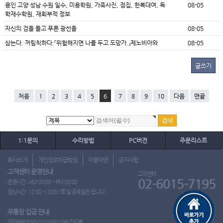
용인 고양 성남 수원 일수, 미용학원, 가족사진, 점집, 한복대여, 독
08-05
학재수학원, 재회부적 정보
자신의 검을 들고 푸른 광선을
08-05
삼는다. 꺼림칙하다.『위험해지면 나를 두고 도망가.』제노비아와
08-05
글쓰기
처음
1
2
3
4
5
6
7
8
9
10
다음
맨끝
1:1문의
수리방법
PC버전
주문리스트
회사소개
개인정보취급방침
이용약관
공지사항
고객센터 운영안내
고객센터
02-6015-7195
운영시간 : AM 09:00 ~ PM 06:00
점심시간 : 12:00~13:00 / 토.일.공휴일은 쉽니다.
무통장 입금 안내
국민은행 65810101692196 리드몰