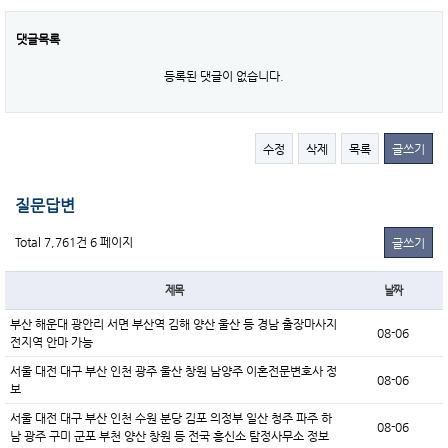
댓글목록
등록된 댓글이 없습니다.
수정
삭제
목록
글쓰기
질문답변
Total 7,761건
6 페이지
글쓰기
제목
날짜
부산 해운대 광안리 서면 부산역 김해 양산 울산 등 경남 출장마사지
08-06
전지역 안마 가능
서울 대전 대구 부산 인천 광주 울산 창원 남양주 이혼전문변호사 정
08-06
보
서울 대전 대구 부산 인천 수원 분당 김포 의정부 일산 청주 파주 하
08-06
남 광주 구미 군포 부천 양산 창원 등 전국 흥신소 탐정사무소 정보