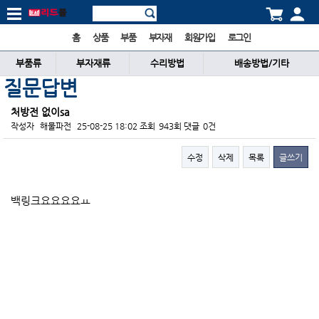
홈
상품
부품
부자재
회원가입
로그인
부품류
부자재류
수리방법
배송방법/기타
질문답변
처방전 없이sa
작성자
해물파전
25-08-25 18:02
조회
943회
댓글
0건
수정
삭제
목록
글쓰기
본문
백링크요요요요ㅛ