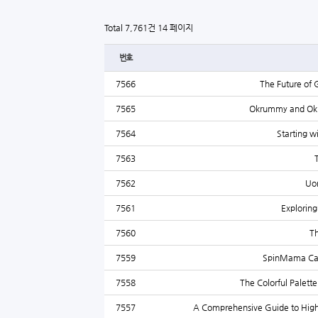
Total 7,761건
14 페이지
번호
7566
The Future of 
7565
Okrummy and Okru
7564
Starting w
7563
7562
Uo
7561
Explorin
7560
Th
7559
SpinMama Casi
7558
The Colorful Palett
7557
A Comprehensive Guide to High-