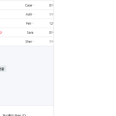
Case…
01-14
1197
Ashl…
11-13
1196
Feli…
12-15
1196
Sara
01-21
1196
Sher…
11-16
1195
글쓰기
맨끝
더보기
게시물이 없습니다.