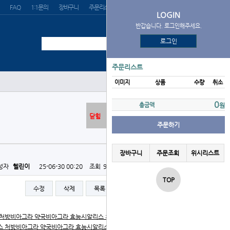
FAQ
1:1문의
장바구니
주문리스트
위시리스트
LOGIN
반갑습니다. 로그인해주세요.
로그인
주문리스트
이미지
상품
수량
취소
0
총금액
원
닫힘
주문하기
장바구니
주문조회
위시리스트
성자
헬린이
25-06-30 00:20
조회
967회
댓글
0건
TOP
수정
삭제
목록
글쓰기
 처방
비아그라 약국
비아그라 효능
시알리스 처방
비아그라 약
스 처방
비아그라 약국
비아그라 효능
시알리스 처방
비아그라