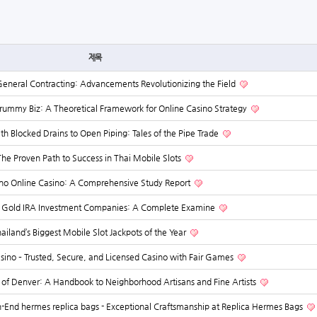
제목
General Contracting: Advancements Revolutionizing the Field
mmy Biz: A Theoretical Framework for Online Casino Strategy
ith Blocked Drains to Open Piping: Tales of the Pipe Trade
The Proven Path to Success in Thai Mobile Slots
no Online Casino: A Comprehensive Study Report
g Gold IRA Investment Companies: A Complete Examine
ailand’s Biggest Mobile Slot Jackpots of the Year
no – Trusted, Secure, and Licensed Casino with Fair Games
e of Denver: A Handbook to Neighborhood Artisans and Fine Artists
End hermes replica bags - Exceptional Craftsmanship at Replica Hermes Bags