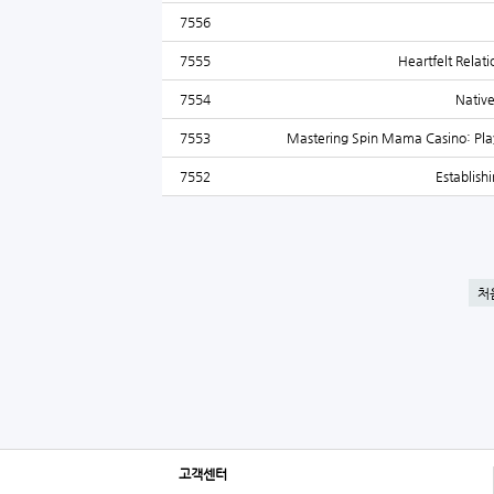
7556
7555
Heartfelt Relat
7554
Nativ
7553
Mastering Spin Mama Casino: Play
7552
Establish
처
고객센터