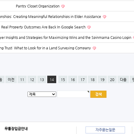
Pantry Closet Organization
ionships: Creating Meaningful Relationships in Elder Assistance
e Real Property Outcomes Are Back In Google Search
er Insights and Strategies for Maximizing Wins and the Spinmama Casino Login
ing Trust: What to Look for in a Land Surveying Company
음
이전
11
12
13
14
15
16
17
18
19
20
다음
무통장입금안내
자주묻는질문