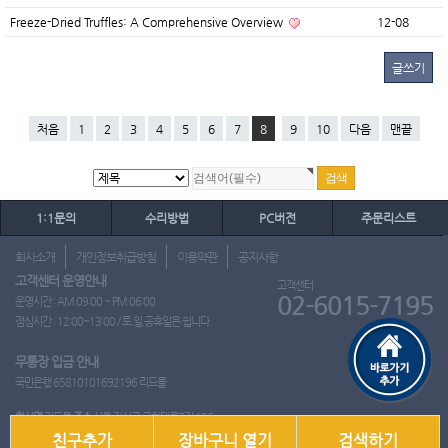
Freeze-Dried Truffles: A Comprehensive Overview
12-08
글쓰기
처음
1
2
3
4
5
6
7
8
9
10
다음
맨끝
1:1문의
수리방법
PC버전
주문리스트
회사소개
개인정보취급방침
이용약관
공지사항
고객센터 운영안내
고객센터
02-6015-7195
운영시간 : AM 09:00 ~ PM 06:00
점심시간 : 12:00~13:00 / 토.일.공휴일은 쉽니다.
무통장 입금 안내
국민은행 65810101692196 리드몰
회사명
리드몰
주소
서울 강서구 국회대로7길 126
친구추가
장바구니 열기
검색하기
사업자 등록번호
412-10-97537
대표
이영은
전화
02-6015-7195
팩스