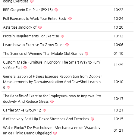
oding Exercises
BRP Gregorio Del Pilar (PS-15)
10-22
Pull Exercises to Work Your Entire Body
10-24
Asteroseismology of
10-20
Protein Requirements For Exercise
10-12
Learn how to Exercise To Grow Taller
10-06
The Science of Winning Thai Mobile Slot Games
01-10
Custom-Made Furniture in London: The Smart Way to Furni
11-29
sh Your Flat
Generalization of Fitness Exercise Recognition from Doppler
Measurements by Domain-adaption And Few-Shot Learnin
10-10
g
The Benefits of Exercise for Employees: how to Improve Pro
10-13
ductivity And Reduce Stress
Carrier Strike Group 12
10-21
8 of the very Best Hip Flexor Stretches And Exercises
10-15
Wat is Plinko? De Psychologie, Mechanica en de Waarde v
01-21
an de Plinko Demo Uitgelegd