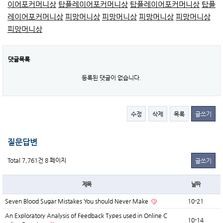
이어포커머니상
탑플레이어포커머니상
탑플레이어포커머니상
탑플
레이어포커머니상
피망머니상
피망머니상
피망머니상
피망머니상
피망머니상
댓글목록
등록된 댓글이 없습니다.
수정
삭제
목록
글쓰기
질문답변
Total 7,761건
8 페이지
글쓰기
제목
날짜
Seven Blood Sugar Mistakes You should Never Make
10-21
An Exploratory Analysis of Feedback Types used in Online C
10-14