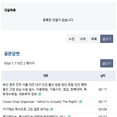
댓글목록
등록된 댓글이 없습니다.
수정
삭제
목록
글쓰기
질문답변
Total 7,719건
2 페이지
글쓰기
제목
날짜
부산 경주 전주 서울 대전 대구 인천 울산 창원 양산 포항 천안 평택
용인 고양 성남 수원 일수, 미용학원, 가족사진, 점집, 한복대여, 독
00:17
학재수학원, 재회부적 정보
Closet Shoe Organizer - Which Is Actually The Right?
00:17
거기에는 즉석으로 그린 걸로 보이는
00:08
루이젤드는, 올스테드는 어떻게 움직였던가. 아니,
00:07