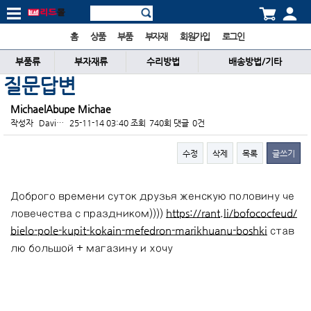
홈
상품
부품
부자재
회원가입
로그인
부품류
부자재류
수리방법
배송방법/기타
질문답변
MichaelAbupe Michae
작성자
Davi…
25-11-14 03:40
조회
740회
댓글
0건
수정
삭제
목록
글쓰기
본문
Доброго времени суток друзья женскую половину че
ловечества с праздником))))
https://rant.li/bofococfeud/
bielo-pole-kupit-kokain-mefedron-marikhuanu-boshki
став
лю большой + магазину и хочу