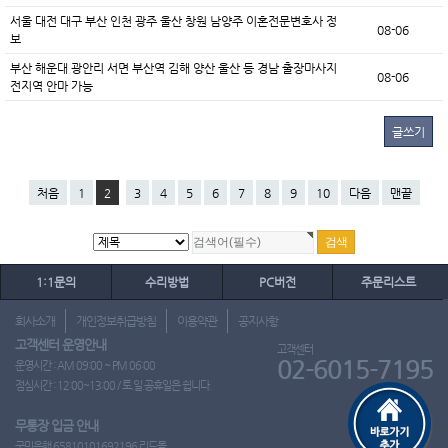
서울 대전 대구 부산 인천 광주 울산 창원 남양주 이혼전문변호사 정
08-06
보
부산 해운대 광안리 서면 부산역 김해 양산 울산 등 경남 출장마사지
08-06
전지역 안마 가능
글쓰기
처음
1
2
3
4
5
6
7
8
9
10
다음
맨끝
1:1문의
수리방법
PC버전
주문리스트
회사소개
개인정보취급방침
이용약관
공지사항
고객센터 운영안내
고객센터
02-6015-7195
운영시간 : AM 09:00 ~ PM 06:00
점심시간 : 12:00~13:00 / 토.일.공휴일은 쉽니다.
무통장 입금 안내
국민은행 65810101692196 리드몰