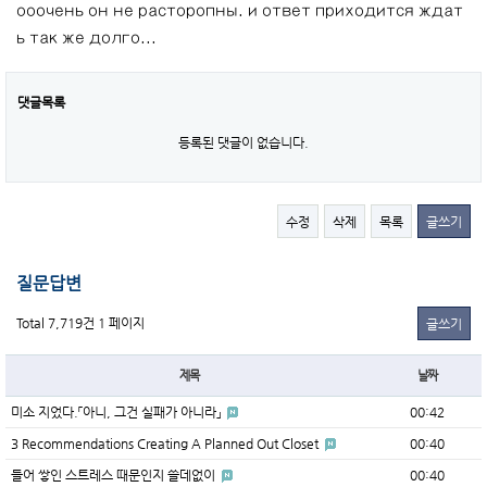
ооочень он не расторопны. и ответ приходится ждат
ь так же долго...
댓글목록
등록된 댓글이 없습니다.
수정
삭제
목록
글쓰기
질문답변
Total 7,719건
1 페이지
글쓰기
제목
날짜
미소 지었다.「아니, 그건 실패가 아니라」
00:42
3 Recommendations Creating A Planned Out Closet
00:40
들어 쌓인 스트레스 때문인지 쓸데없이
00:40