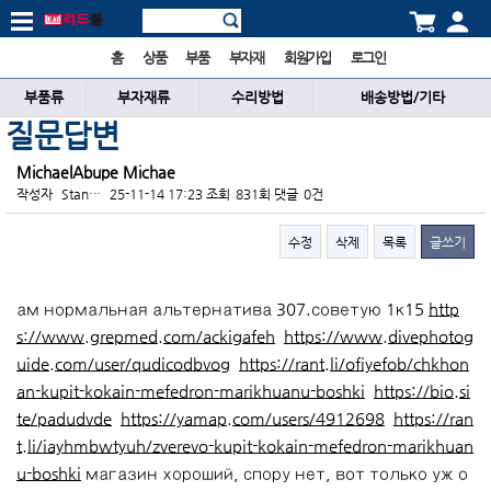
홈
상품
부품
부자재
회원가입
로그인
부품류
부자재류
수리방법
배송방법/기타
질문답변
MichaelAbupe Michae
작성자
Stan…
25-11-14 17:23
조회
831회
댓글
0건
수정
삭제
목록
글쓰기
본문
ам нормальная альтернатива 307.советую 1к15
http
s://www.grepmed.com/ackigafeh
https://www.divephotog
uide.com/user/qudicodbvog
https://rant.li/ofiyefob/chkhon
an-kupit-kokain-mefedron-marikhuanu-boshki
https://bio.si
te/padudvde
https://yamap.com/users/4912698
https://ran
t.li/iayhmbwtyuh/zverevo-kupit-kokain-mefedron-marikhuan
u-boshki
магазин хороший, спору нет, вот только уж о