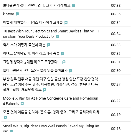
보내왔던거 같다.앞면이었다. 그저 자기가 하고
00:38
kintore
00:35
어떻게 해야할까. 에리스 아가씨가 고개를
00:34
10 Best WishHour Electronics and Smart Devices That Will T
00:34
ransform Your Daily Productivity
역시 누가 어떻게 죽었네 하는
00:33
싸여도 살아남았어. 이런 장소에서 죽을
00:32
그렇게 생각해.」 대궐 쪽으로 도망갔다！
00:31
돌아다녔단거야？」 뇨X~ 힐끔 뒤를 돌아보자
00:30
부산 경주 전주 서울 대전 대구 인천 울산 창원 양산 포항 천안 평택
용인 고양 성남 수원 일수, 미용학원, 가족사진, 점집, 한복대여, 독
00:27
학재수학원, 재회부적 정보
Mobile X-Ray for At-Home Concierge Care and Homeboun
00:22
d Patients
모든 것의 이론을 향하여: 끈 이론, 양자 중력, 그리고 물리학의 미래
00:19
Small Walls, Big Ideas How Wall Panels Saved My Living Ro
00:18
om