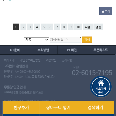
글쓰기
1
2
3
4
5
6
7
8
9
10
다음
맨끝
1:1문의
수리방법
PC버전
주문리스트
회사소개
개인정보취급방침
이용약관
공지사항
고객센터 운영안내
고객센터
02-6015-7195
운영시간 : AM 09:00 ~ PM 06:00
점심시간 : 12:00~13:00 / 토.일.공휴일은 쉽니다.
무통장 입금 안내
국민은행 65810101692196 리드몰
회사명
리드몰
주소
서울 강서구 국회대로7길 126
친구추가
장바구니 열기
검색하기
사업자 등록번호
412-10-97537
대표
이영은
전화
02-6015-7195
팩스
통신판매업신고번호
2018-서울강서-0650호
개인정보관리책임자
이영은