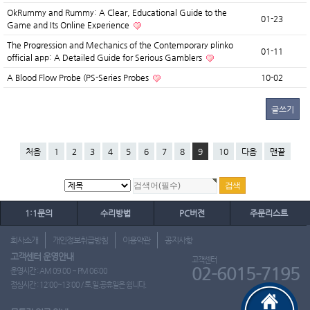
OkRummy and Rummy: A Clear, Educational Guide to the
01-23
Game and Its Online Experience
The Progression and Mechanics of the Contemporary plinko
01-11
official app: A Detailed Guide for Serious Gamblers
A Blood Flow Probe (PS-Series Probes
10-02
글쓰기
처음
1
2
3
4
5
6
7
8
9
10
다음
맨끝
1:1문의
수리방법
PC버전
주문리스트
회사소개
개인정보취급방침
이용약관
공지사항
고객센터 운영안내
고객센터
02-6015-7195
운영시간 : AM 09:00 ~ PM 06:00
점심시간 : 12:00~13:00 / 토.일.공휴일은 쉽니다.