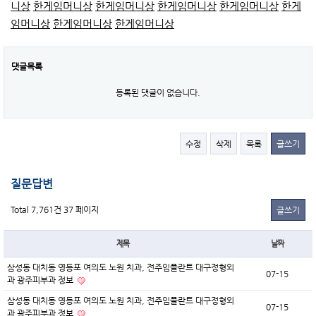
니상
한게임머니상
한게임머니상
한게임머니상
한게임머니상
한게
임머니상
한게임머니상
한게임머니상
댓글목록
등록된 댓글이 없습니다.
수정
삭제
목록
글쓰기
질문답변
Total 7,761건
37 페이지
글쓰기
제목
날짜
삼성동 대치동 영등포 여의도 노원 치과, 전주임플란트 대구정형외
07-15
과 광주피부과 정보
삼성동 대치동 영등포 여의도 노원 치과, 전주임플란트 대구정형외
07-15
과 광주피부과 정보