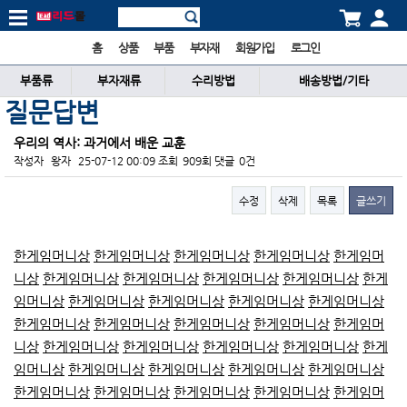
홈
상품
부품
부자재
회원가입
로그인
부품류
부자재류
수리방법
배송방법/기타
질문답변
우리의 역사: 과거에서 배운 교훈
작성자
왕자
25-07-12 00:09
조회
909회
댓글
0건
수정
삭제
목록
글쓰기
본문
한게임머니상
한게임머니상
한게임머니상
한게임머니상
한게임머
니상
한게임머니상
한게임머니상
한게임머니상
한게임머니상
한게
임머니상
한게임머니상
한게임머니상
한게임머니상
한게임머니상
한게임머니상
한게임머니상
한게임머니상
한게임머니상
한게임머
니상
한게임머니상
한게임머니상
한게임머니상
한게임머니상
한게
임머니상
한게임머니상
한게임머니상
한게임머니상
한게임머니상
한게임머니상
한게임머니상
한게임머니상
한게임머니상
한게임머