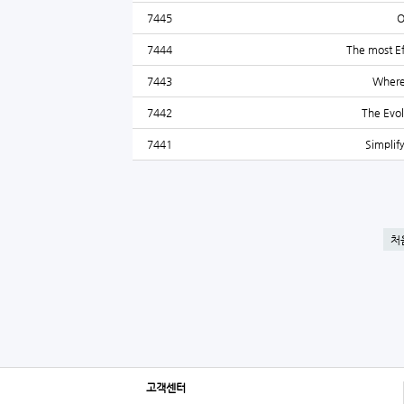
7445
O
7444
The most Ef
7443
Where 
7442
The Evol
7441
Simplif
처
고객센터