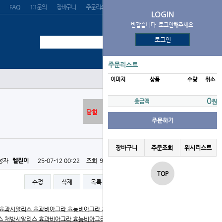
FAQ
1:1문의
장바구니
주문리스트
위시리스트
LOGIN
반갑습니다. 로그인해주세요.
로그인
주문리스트
이미지
상품
수량
취소
0
총금액
원
닫힘
주문하기
장바구니
주문조회
위시리스트
성자
헬린이
25-07-12 00:22
조회
926회
댓글
0건
TOP
수정
삭제
목록
글쓰기
 효과
시알리스 효과
비아그라 효능
비아그라 처방
비아그라 약
스 처방
시알리스 효과
비아그라 효능
비아그라 처방
비아그라