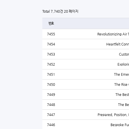
Total 7,740건
20 페이지
번호
7455
Revolutionizing Air
7454
Heartfelt Con
7453
Custom
7452
Explori
7451
The Emer
7450
The Rise
7449
The Bes
7448
The Be
7447
Prepared, Position
7446
Bespoke Fur