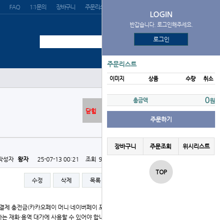
FAQ
1:1문의
장바구니
주문리스트
위시리스트
LOGIN
반갑습니다. 로그인해주세요.
로그인
주문리스트
이미지
상품
수량
취소
0
총금액
원
닫힘
주문하기
장바구니
주문조회
위시리스트
작성자
왕자
25-07-13 00:21
조회
962회
댓글
0건
TOP
수정
삭제
목록
글쓰기
 간편결제 충전금(카카오페이 머니·네이버페이 포인트·토스머니)
는 재화·용역 대가에 사용할 수 있어야 합니다.