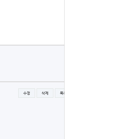
수정
삭제
목록
글쓰기