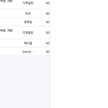
수학원, 재회
지역일반
00:18
2
타요
00:17
2
유채성
00:13
2
수학원, 재회
지역일반
00:12
2
메디컬
00:12
2
Deme…
00:11
3
글쓰기