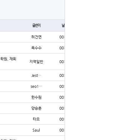
글쓰기
글쓴이
날짜
조회
허건연
00:29
2
옥수수
00:29
2
수학원, 재회
지역일반
00:28
4
Jest…
00:27
3
seo1…
00:23
2
한수원
00:22
2
양승훈
00:20
3
타요
00:19
2
Saul
00:19
6