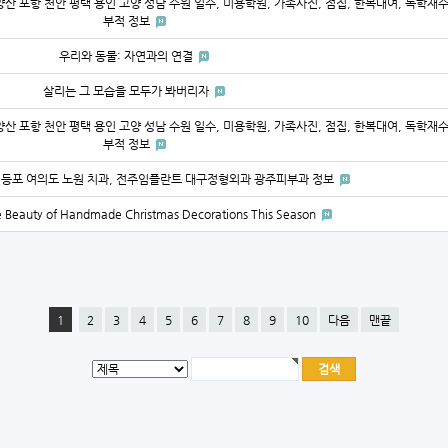
양산 포항 천안 평택 용인 고양 성남 수원 일수, 미용학원, 가족사진, 점집, 한복대여, 독학재
부적 정보
우리와 동물: 자연과의 연결
살리는 그 모습을 모두가 봐버리자
양산 포항 천안 평택 용인 고양 성남 수원 일수, 미용학원, 가족사진, 점집, 한복대여, 독학재
부적 정보
영등포 여의도 노원 치과, 전주임플란트 대구정형외과 광주피부과 정보
 Beauty of Handmade Christmas Decorations This Season
1
2
3
4
5
6
7
8
9
10
다음
맨끝