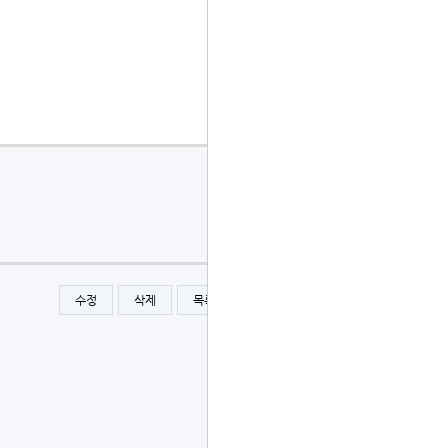
수정
삭제
목록
글쓰기