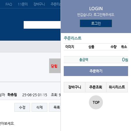
FAQ
1:1문의
장바구니
주문리스트
위시리스트
LOGIN
반갑습니다. 로그인해주세요.
로그인
주문리스트
이미지
상품
수량
취소
0
총금액
원
닫힘
주문하기
장바구니
주문조회
위시리스트
성자
하츄핑
25-06-25 01:15
조회
993회
댓글
0건
TOP
수정
삭제
목록
글쓰기
찾아보세요.