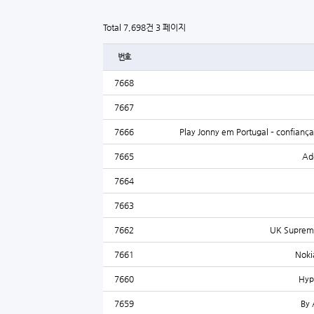
Total 7,698건
3 페이지
번호
7668
7667
7666
Play Jonny em Portugal – confianç
7665
Ade
7664
7663
7662
UK Supreme
7661
Noki
7660
Hyp
7659
By 