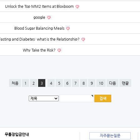
Unlock the Top MM2 Items at Bloxboom
google
Blood Sugar Balancing Meals
Fasting and Diabetes: what is the Relationship?
Why Take the Risk?
처음
1
2
3
4
5
6
7
8
9
10
다음
맨끝
무통장입금안내
자주묻는질문