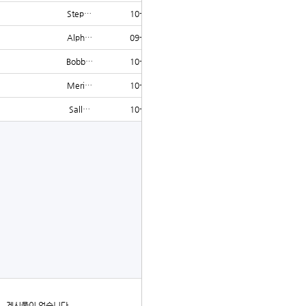
Step…
10-08
1458
Alph…
09-10
1431
Bobb…
10-24
1408
Meri…
10-24
1407
Sall…
10-22
1406
글쓰기
더보기
게시물이 없습니다.