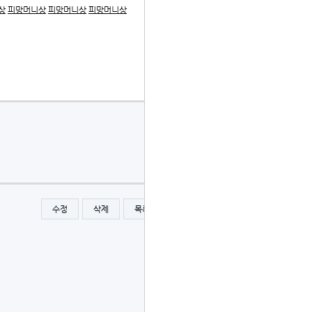
상
피망머니상
피망머니상
피망머니상
수정
삭제
목록
글쓰기