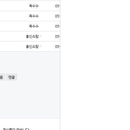
옥수수
05-01
170
옥수수
05-01
166
옥수수
05-01
213
흥신소탐…
05-01
178
흥신소탐…
05-01
167
글쓰기
음
맨끝
더보기
게시물이 없습니다.