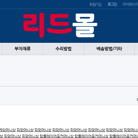
회원가입
로그인
마이페이지
부자재류
수리방법
배송방법/기타
게임머니상
피망머니상
피망머니상
피망머니상
피망머니상
피망머니상
피망머니상
피망머니
상
피망머니상
피망머니상
탑플레이어포커머니상
탑플레이어포커머니상
탑플레이어포커머