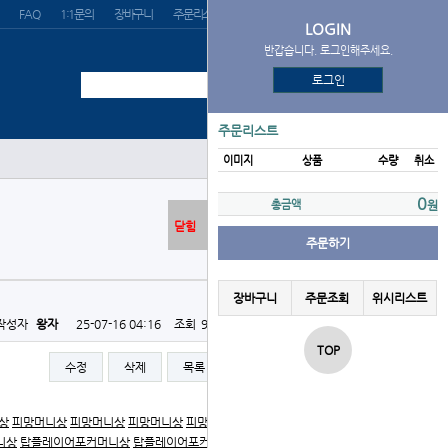
FAQ
1:1문의
장바구니
주문리스트
위시리스트
LOGIN
반갑습니다. 로그인해주세요.
로그인
주문리스트
이미지
상품
수량
취소
0
총금액
원
닫힘
주문하기
장바구니
주문조회
위시리스트
작성자
왕자
25-07-16 04:16
조회
949회
댓글
0건
TOP
수정
삭제
목록
글쓰기
상
피망머니상
피망머니상
피망머니상
피망머니상
피망머니
니상
탑플레이어포커머니상
탑플레이어포커머니상
탑플레이