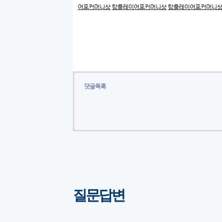
어포커머니상
탑플레이어포커머니상
탑플레이어포커머니
댓글목록
질문답변