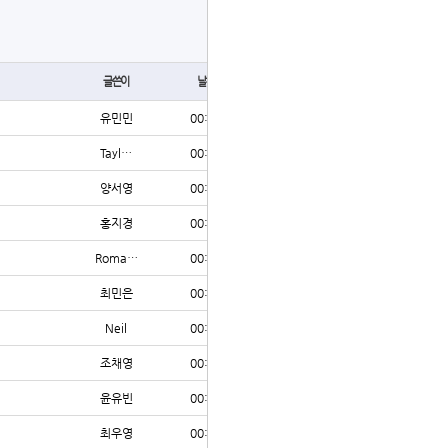
글쓰기
글쓴이
날짜
조회
유민민
00:42
3
Tayl…
00:40
38
양서영
00:40
3
홍지경
00:38
3
Roma…
00:35
5
최민은
00:34
3
Neil
00:34
5
조채영
00:33
3
윤유빈
00:32
3
최우영
00:31
3