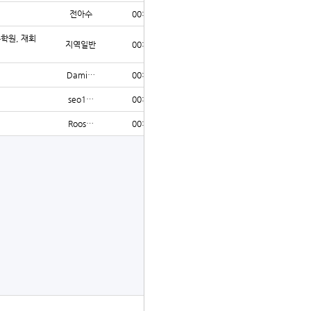
전아수
00:30
3
수학원, 재회
지역일반
00:27
6
Dami…
00:22
5
seo1…
00:19
3
Roos…
00:18
4
글쓰기