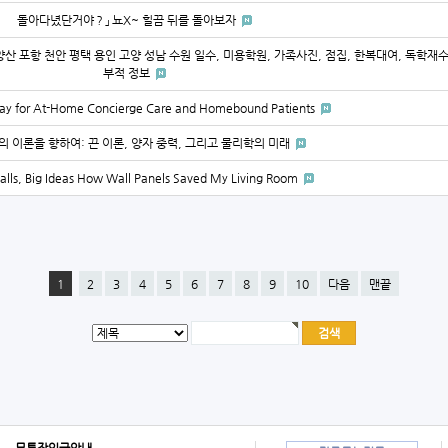
돌아다녔단거야？」 뇨X~ 힐끔 뒤를 돌아보자
양산 포항 천안 평택 용인 고양 성남 수원 일수, 미용학원, 가족사진, 점집, 한복대여, 독학재
부적 정보
ay for At-Home Concierge Care and Homebound Patients
의 이론을 향하여: 끈 이론, 양자 중력, 그리고 물리학의 미래
alls, Big Ideas How Wall Panels Saved My Living Room
1
2
3
4
5
6
7
8
9
10
다음
맨끝