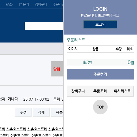
FAQ
1:1문의
장바구니
주문리스트
위시리스트
LOGIN
반갑습니다. 로그인해주세요.
로그인
주문리스트
이미지
상품
수량
취소
0
총금액
원
닫힘
주문하기
장바구니
주문조회
위시리스트
성자
가나다
25-07-17 00:02
조회
924회
댓글
0건
TOP
수정
삭제
목록
글쓰기
트바
신촌호스트바
신촌호스트바
신촌호스트바
신촌호스트
스트바
신촌호스트바
신촌호스트바
신촌호스트바
신촌호스