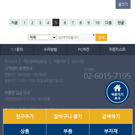
글쓰기
처음
1
2
3
4
5
6
7
8
9
10
다음
맨끝
1:1문의
수리방법
PC버전
주문리스트
회사소개
개인정보취급방침
이용약관
공지사항
고객센터 운영안내
고객센터
02-6015-7195
운영시간 : AM 09:00 ~ PM 06:00
점심시간 : 12:00~13:00 / 토.일.공휴일은 쉽니다.
무통장 입금 안내
국민은행 65810101692196 리드몰
회사명
리드몰
주소
서울 강서구 국회대로7길 126
친구추가
장바구니 열기
검색하기
사업자 등록번호
412-10-97537
대표
이영은
전화
02-6015-7195
팩스
통신판매업신고번호
2018-서울강서-0650호
개인정보관리책임자
이영은
상품
부품
부자재
Copyright ⓒ 2001~2026 리드몰. All Rights Reserved.