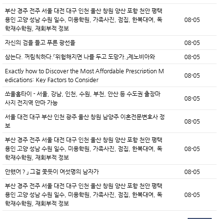
부산 경주 전주 서울 대전 대구 인천 울산 창원 양산 포항 천안 평택
용인 고양 성남 수원 일수, 미용학원, 가족사진, 점집, 한복대여, 독
08-05
학재수학원, 재회부적 정보
자신의 검을 들고 푸른 광선을
08-05
삼는다. 꺼림칙하다.『위험해지면 나를 두고 도망가.』제노비아와
08-05
Exactly how to Discover the Most Affordable Prescription M
08-05
edications: Key Factors to Consider
쏘울홈타이 - 서울, 강남, 인천, 수원, 부천, 안산 등 수도권 출장마
08-05
사지 전지역 안마 가능
서울 대전 대구 부산 인천 광주 울산 창원 남양주 이혼전문변호사 정
08-05
보
부산 경주 전주 서울 대전 대구 인천 울산 창원 양산 포항 천안 평택
용인 고양 성남 수원 일수, 미용학원, 가족사진, 점집, 한복대여, 독
08-05
학재수학원, 재회부적 정보
안했어？」 그걸 쫓듯이 여섯명의 남자가
08-05
부산 경주 전주 서울 대전 대구 인천 울산 창원 양산 포항 천안 평택
용인 고양 성남 수원 일수, 미용학원, 가족사진, 점집, 한복대여, 독
08-05
학재수학원, 재회부적 정보