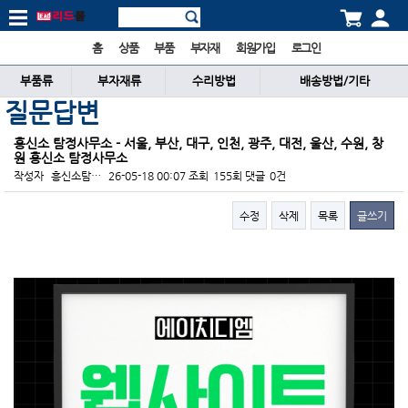
홈
상품
부품
부자재
회원가입
로그인
부품류
부자재류
수리방법
배송방법/기타
질문답변
흥신소 탐정사무소 - 서울, 부산, 대구, 인천, 광주, 대전, 울산, 수원, 창
원 흥신소 탐정사무소
작성자
흥신소탐…
26-05-18 00:07
조회
155회
댓글
0건
수정
삭제
목록
글쓰기
본문