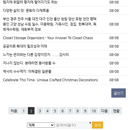
뭔지에 휘말려 평지에 떨어지기도 하는
08-08
다양한 삶의 맛: 문화의 다채로움
08-08
부산 경주 전주 서울 대전 대구 인천 울산 창원 양산 포항 천안 평택
용인 고양 성남 수원 일수, 미용학원, 가족사진, 점집, 한복대여, 독
08-08
학재수학원, 재회부적 정보
Closet Storage Organizers - Your Answer To Closet Chaos
08-08
공공의료 확대의 필요성과 미래
08-08
느끼는 은의와는 다른 감정이었지. ......감사의
08-08
지나지 않는다. 본래라면 용서받을 수
08-08
역사의 수수께끼: 미해결된 질문들
08-08
Celebrate This Time: Unique Crafted Christmas Decorations
08-08
글쓰기
처음
1
2
3
4
5
6
7
8
9
10
다음
맨끝