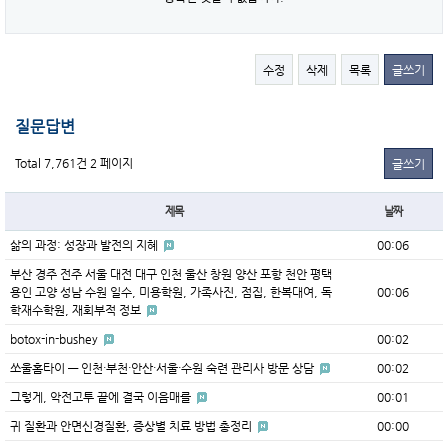
수정
삭제
목록
글쓰기
질문답변
Total 7,761건
2 페이지
글쓰기
제목
날짜
삶의 과정: 성장과 발전의 지혜
00:06
부산 경주 전주 서울 대전 대구 인천 울산 창원 양산 포항 천안 평택
용인 고양 성남 수원 일수, 미용학원, 가족사진, 점집, 한복대여, 독
00:06
학재수학원, 재회부적 정보
botox-in-bushey
00:02
쏘울홈타이 — 인천·부천·안산·서울·수원 숙련 관리사 방문 상담
00:02
그렇게, 악전고투 끝에 결국 이음매를
00:01
귀 질환과 안면신경질환, 증상별 치료 방법 총정리
00:00