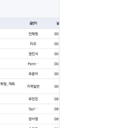
글쓰기
글쓴이
날짜
조회
안혜현
00:10
3
타요
00:10
2
권민석
00:03
3
Penn…
00:02
3
유윤아
00:02
3
수학원, 재회
지역일반
00:01
3
유민민
08-07
13
Tayl…
08-07
66
양서영
08-07
13