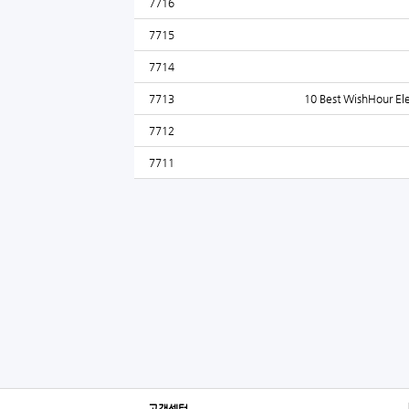
7716
7715
7714
7713
10 Best WishHour Ele
7712
7711