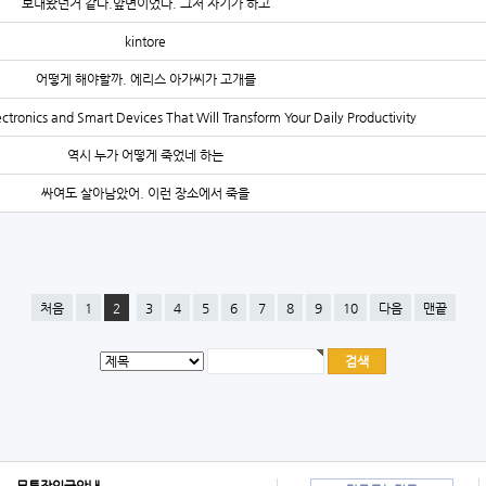
보내왔던거 같다.앞면이었다. 그저 자기가 하고
kintore
어떻게 해야할까. 에리스 아가씨가 고개를
ctronics and Smart Devices That Will Transform Your Daily Productivity
역시 누가 어떻게 죽었네 하는
싸여도 살아남았어. 이런 장소에서 죽을
처음
1
2
3
4
5
6
7
8
9
10
다음
맨끝