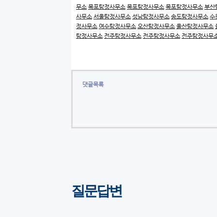
무소
목포탐정사무소
목포탐정사무소
목포탐정사무소
부산
사무소
서울탐정사무소
성남탐정사무소
송도탐정사무소
수
정사무소
여수탐정사무소
오산탐정사무소
울산탐정사무소
탐정사무소
전주탐정사무소
전주탐정사무소
전주탐정사무
댓글목록
질문답변