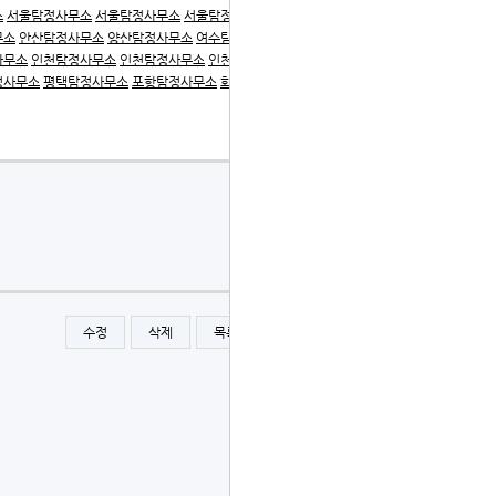
소
서울탐정사무소
서울탐정사무소
서울탐정사무소
서울탐정
무소
안산탐정사무소
양산탐정사무소
여수탐정사무소
여수탐
사무소
인천탐정사무소
인천탐정사무소
인천탐정사무소
일산
정사무소
평택탐정사무소
포항탐정사무소
화성탐정사무소
수정
삭제
목록
글쓰기