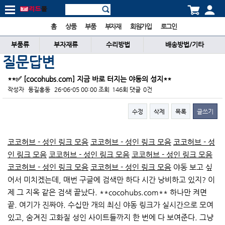
홈
상품
부품
부자재
회원가입
로그인
부품류
부자재류
수리방법
배송방법/기타
질문답변
**✅ [cocohubs.com] 지금 바로 터지는 야동의 성지**
작성자
동길홍동
26-06-05 00:00
조회
146회
댓글
0건
수정
삭제
목록
글쓰기
본문
코코허브 - 성인 링크 모음
코코허브 - 성인 링크 모음
코코허브 - 성
인 링크 모음
코코허브 - 성인 링크 모음
코코허브 - 성인 링크 모음
코코허브 - 성인 링크 모음
코코허브 - 성인 링크 모음
야동 보고 싶
어서 미치겠는데, 매번 구글에 검색만 하다 시간 낭비하고 있지? 이
제 그 지옥 같은 검색 끝났다. **cocohubs.com** 하나만 켜면
끝. 여기가 진짜야. 수십만 개의 최신 야동 링크가 실시간으로 모여
있고, 숨겨진 고화질 성인 사이트들까지 한 번에 다 보여준다. 그냥