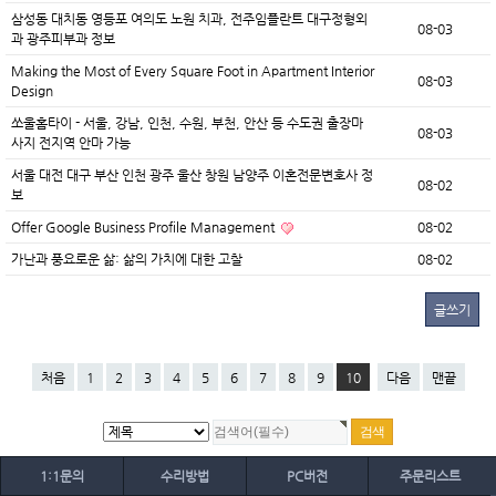
삼성동 대치동 영등포 여의도 노원 치과, 전주임플란트 대구정형외
08-03
과 광주피부과 정보
Making the Most of Every Square Foot in Apartment Interior
08-03
Design
쏘울홈타이 - 서울, 강남, 인천, 수원, 부천, 안산 등 수도권 출장마
08-03
사지 전지역 안마 가능
서울 대전 대구 부산 인천 광주 울산 창원 남양주 이혼전문변호사 정
08-02
보
Offer Google Business Profile Management
08-02
가난과 풍요로운 삶: 삶의 가치에 대한 고찰
08-02
글쓰기
처음
1
2
3
4
5
6
7
8
9
10
다음
맨끝
1:1문의
수리방법
PC버전
주문리스트