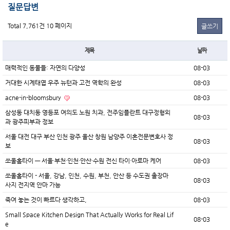
질문답변
Total 7,761건
10 페이지
글쓰기
제목
날짜
매력적인 동물들: 자연의 다양성
08-03
거대한 시계태엽 우주 뉴턴과 고전 역학의 완성
08-03
acne-in-bloomsbury
08-03
삼성동 대치동 영등포 여의도 노원 치과, 전주임플란트 대구정형외
08-03
과 광주피부과 정보
서울 대전 대구 부산 인천 광주 울산 창원 남양주 이혼전문변호사 정
08-03
보
쏘울홈타이 — 서울·부천·인천·안산·수원 전신 타이·아로마 케어
08-03
쏘울홈타이 - 서울, 강남, 인천, 수원, 부천, 안산 등 수도권 출장마
08-03
사지 전지역 안마 가능
죽여 놓는 것이 빠르다 생각하고,
08-03
Small Space Kitchen Design That Actually Works for Real Lif
08-03
e