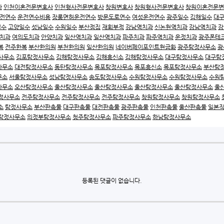
사
인천이혼전문변호사
인천형사전문변호사
창원변호사
창원형사전문변호사
창원이혼전문변
전연수
운전연수비용
장롱면허운전연수
방문도로연수
여성운전연수
광주일수
김해일수
대
일수
고양일수
성남일수
수원일수
부산점집
재회부적
강남역치과
신논현역치과
강남역치과
강
치과
여의도치과
안양치과
일산역치과
일산역치과
파주치과
파주역치과
운정치과
광주폰테
복
전주한복
부산한의원
부천한의원
일산한의원
네이버페이포인트현금화
광주탐정사무소
광
사무소
김포탐정사무소
김해탐정사무소
김해흥신소
김해탐정사무소
대구탐정사무소
대구탐
사무소
대전탐정사무소
동탄탐정사무소
목포탐정사무소
목포흥신소
목포탐정사무소
부산탐
무소
서울탐정사무소
성남탐정사무소
송도탐정사무소
수원탐정사무소
수원탐정사무소
수원
사무소
오산탐정사무소
울산탐정사무소
울산탐정사무소
울산탐정사무소
울산탐정사무소
울
정사무소
전주탐정사무소
전주탐정사무소
전주탐정사무소
창원탐정사무소
창원탐정사무소
소
탐정사무소
부산판촉물
대구판촉물
대전판촉물
광주판촉물
인천판촉물
울산판촉물
일본
탐정사무소
의정부탐정사무소
청주탐정사무소
파주탐정사무소
하남탐정사무소
등록된 댓글이 없습니다.