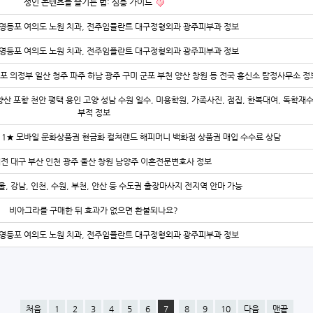
성인 콘텐츠를 즐기는 법: 심층 가이드
영등포 여의도 노원 치과, 전주임플란트 대구정형외과 광주피부과 정보
영등포 여의도 노원 치과, 전주임플란트 대구정형외과 광주피부과 정보
김포 의정부 일산 청주 파주 하남 광주 구미 군포 부천 양산 창원 등 전국 흥신소 탐정사무소 정
양산 포항 천안 평택 용인 고양 성남 수원 일수, 미용학원, 가족사진, 점집, 한복대여, 독학재
부적 정보
-2211★ 모바일 문화상품권 현금화 컬쳐랜드 해피머니 백화점 상품권 매입 수수료 상담
대전 대구 부산 인천 광주 울산 창원 남양주 이혼전문변호사 정보
울, 강남, 인천, 수원, 부천, 안산 등 수도권 출장마사지 전지역 안마 가능
비아그라를 구매한 뒤 효과가 없으면 환불되나요?
영등포 여의도 노원 치과, 전주임플란트 대구정형외과 광주피부과 정보
처음
1
2
3
4
5
6
7
8
9
10
다음
맨끝