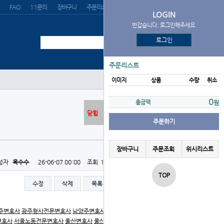
FAQ
1:1문의
장바구니
주문리스트
위시리스트
LOGIN
반갑습니다. 로그인해주세요.
로그인
주문리스트
이미지
상품
수량
취소
0
총금액
원
닫힘
주문하기
장바구니
주문조회
위시리스트
성자
옥수수
26-06-07 00:00
조회
135회
댓글
0건
TOP
수정
삭제
목록
글쓰기
주변호사
광주형사전문변호사
남양주변호사
남양주형사전문
변호사
서울노동전문변호사
울산변호사
울산형사전문변호사