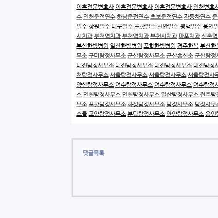
이혼전문변호사
이혼전문변호사
이혼전문변호사
인천변호
수
인천운전연수
하남운전연수
초보운전연수
자동차연수
운
일수
창원일수
대구일수
포항일수
천안일수
평택일수
용인
시치과
부천역치과
부천역치과
부천시치과
마포치과
신촌역
부산한방병원
일산한방병원
포항한방병원
경주한복
부산한
무소
구미탐정사무소
군산탐정사무소
군산흥신소
군산탐정
대전탐정사무소
대전탐정사무소
대전탐정사무소
대전탐정
천탐정사무소
서울탐정사무소
서울탐정사무소
서울탐정사
양산탐정사무소
여수탐정사무소
여수탐정사무소
여수탐정
소
인천탐정사무소
인천탐정사무소
일산탐정사무소
전주탐
무소
포항탐정사무소
화성탐정사무소
탐정사무소
탐정사무
스쿨
고양탐정사무소
분당탐정사무소
안양탐정사무소
용인
댓글목록