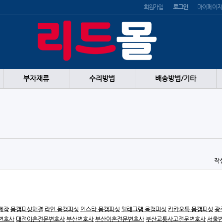
회원가입
로그인
마이페이지
부자재류
수리방법
배송방법/기타
작
제작
몸캠피싱해결
라인 몸캠피싱
인스타 몸캠피싱
텔레그램 몸캠피싱
카카오톡 몸캠피싱
광
변호사
대전이혼전문변호사
부산변호사
부산이혼전문변호사
부산교통사고전문변호사
서울