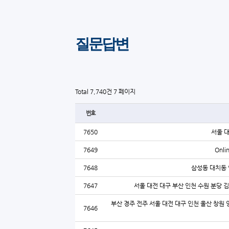
질문답변
Total 7,740건
7 페이지
번호
7650
서울 
7649
Onli
7648
삼성동 대치동 
7647
서울 대전 대구 부산 인천 수원 분당 
부산 경주 전주 서울 대전 대구 인천 울산 창원 
7646