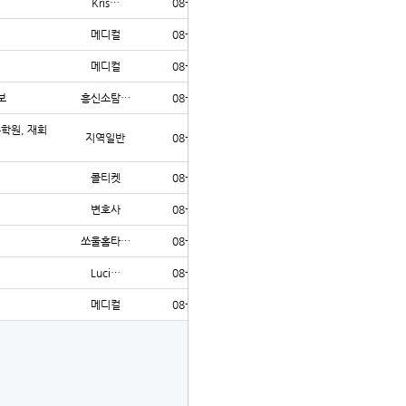
Kris…
08-04
292
메디컬
08-04
40
메디컬
08-04
44
보
흥신소탐…
08-04
44
수학원, 재회
지역일반
08-04
35
콜티켓
08-04
40
변호사
08-04
42
쏘울홈타…
08-04
42
Luci…
08-04
41
메디컬
08-04
38
글쓰기