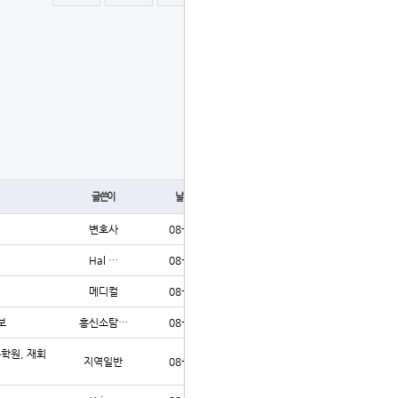
글쓰기
글쓴이
날짜
조회
변호사
08-04
47
Hal …
08-04
46
메디컬
08-04
40
보
흥신소탐…
08-04
47
수학원, 재회
지역일반
08-04
41