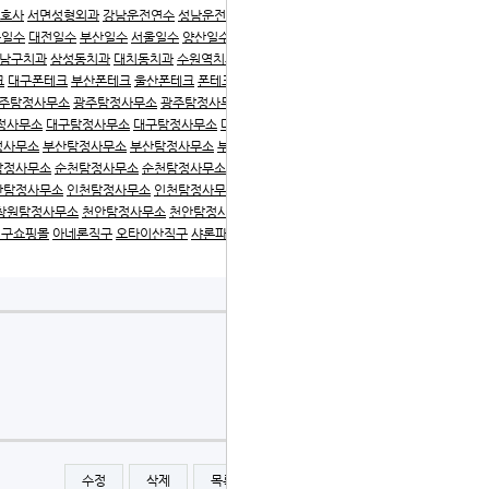
호사
서면성형외과
강남운전연수
성남운전연수
은평운전연
구일수
대전일수
부산일수
서울일수
양산일수
울산일수
인천
남구치과
삼성동치과
대치동치과
수원역치과
광교치과
수원
크
대구폰테크
부산폰테크
울산폰테크
폰테크
대구한방병원
주탐정사무소
광주탐정사무소
광주탐정사무소
광주탐정사
정사무소
대구탐정사무소
대구탐정사무소
대구탐정사무소
정사무소
부산탐정사무소
부산탐정사무소
부산탐정사무소
부
탐정사무소
순천탐정사무소
순천탐정사무소
안산탐정사무소
산탐정사무소
인천탐정사무소
인천탐정사무소
인천탐정사무
창원탐정사무소
천안탐정사무소
천안탐정사무소
평택탐정사
직구쇼핑몰
아네론직구
오타이산직구
샤론파스직구
집중시즌
수정
삭제
목록
글쓰기