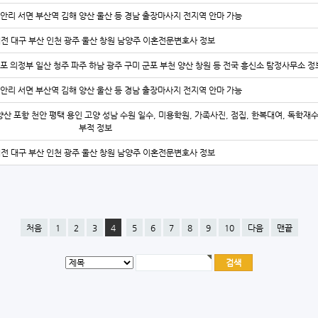
안리 서면 부산역 김해 양산 울산 등 경남 출장마사지 전지역 안마 가능
대전 대구 부산 인천 광주 울산 창원 남양주 이혼전문변호사 정보
김포 의정부 일산 청주 파주 하남 광주 구미 군포 부천 양산 창원 등 전국 흥신소 탐정사무소 정
안리 서면 부산역 김해 양산 울산 등 경남 출장마사지 전지역 안마 가능
양산 포항 천안 평택 용인 고양 성남 수원 일수, 미용학원, 가족사진, 점집, 한복대여, 독학재
부적 정보
대전 대구 부산 인천 광주 울산 창원 남양주 이혼전문변호사 정보
처음
1
2
3
4
5
6
7
8
9
10
다음
맨끝