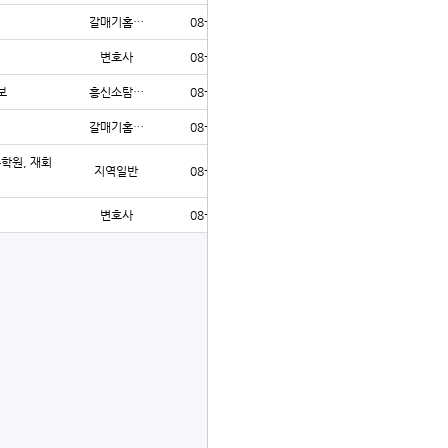
갈매기홈…
08-06
27
변호사
08-06
29
보
흥신소탐…
08-06
26
갈매기홈…
08-06
27
수학원, 재회
지역일반
08-06
28
변호사
08-06
23
글쓰기