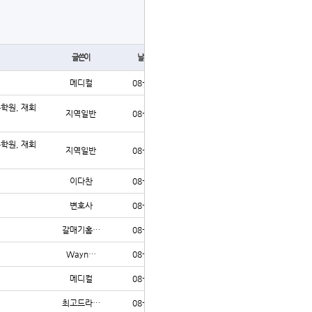
글쓰기
글쓴이
날짜
조회
메디컬
08-06
24
수학원, 재회
지역일반
08-06
24
수학원, 재회
지역일반
08-06
29
이다찬
08-06
24
변호사
08-06
29
갈매기홈…
08-06
28
Wayn…
08-06
32
메디컬
08-06
30
최고드라…
08-06
29