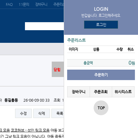
FAQ
1:1문의
장바구니
주문리스트
위시리스트
LOGIN
반갑습니다. 로그인해주세요.
로그인
주문리스트
이미지
상품
수량
취소
0
총금액
원
닫힘
주문하기
장바구니
주문조회
위시리스트
자
동길홍동
26-06-09 00:33
조회
157회
댓글
0건
TOP
수정
삭제
목록
글쓰기
크 모음
코코허브 - 성인 링크 모음
야동 보고 싶어서 미칠 것
 여긴 그냥 링크 모음이 아닙니다. 야동 중독자들도 놀라는 수