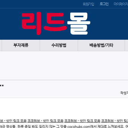
회원가입
로그인
마이페이지
부자재류
수리방법
배송방법/기타
**
작성
브 - 성인 링크 모음
코코허브 - 성인 링크 모음
코코허브 - 성인 링크 모음
코코허브 - 성인 링
9금 영상들, 하루 종일 봐도 질리지 않는 그 맛을 cocohubs.com에서 제대로 느껴보세요.