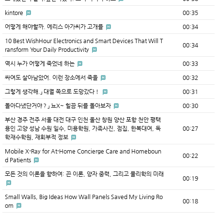
kintore
00:35
어떻게 해야할까. 에리스 아가씨가 고개를
00:34
10 Best WishHour Electronics and Smart Devices That Will T
00:34
ransform Your Daily Productivity
역시 누가 어떻게 죽었네 하는
00:33
싸여도 살아남았어. 이런 장소에서 죽을
00:32
그렇게 생각해.」 대궐 쪽으로 도망갔다！
00:31
돌아다녔단거야？」 뇨X~ 힐끔 뒤를 돌아보자
00:30
부산 경주 전주 서울 대전 대구 인천 울산 창원 양산 포항 천안 평택
용인 고양 성남 수원 일수, 미용학원, 가족사진, 점집, 한복대여, 독
00:27
학재수학원, 재회부적 정보
Mobile X-Ray for At-Home Concierge Care and Homeboun
00:22
d Patients
모든 것의 이론을 향하여: 끈 이론, 양자 중력, 그리고 물리학의 미래
00:19
Small Walls, Big Ideas How Wall Panels Saved My Living Ro
00:18
om