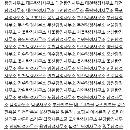
탐정사무소
대구탐정사무소
대전탐정사무소
대전탐정사무소
대전
탐정사무소
대전탐정사무소
대전탐정사무소
동탄탐정사무소
목포
탐정사무소
목포흥신소
목포탐정사무소
부산탐정사무소
부산탐정
사무소
부산탐정사무소
부산탐정사무소
부천탐정사무소
서울탐정
사무소
서울탐정사무소
서울탐정사무소
서울탐정사무소
성남탐정
사무소
송도탐정사무소
수원탐정사무소
수원탐정사무소
수원탐정
사무소
순천탐정사무소
순천탐정사무소
안산탐정사무소
양산탐정
사무소
여수탐정사무소
여수탐정사무소
여수탐정사무소
오산탐정
사무소
울산탐정사무소
울산탐정사무소
울산탐정사무소
울산탐정
사무소
울산탐정사무소
인천탐정사무소
인천탐정사무소
인천탐정
사무소
인천탐정사무소
인천탐정사무소
일산탐정사무소
전주탐정
사무소
전주탐정사무소
전주탐정사무소
전주탐정사무소
창원탐정
사무소
창원탐정사무소
창원탐정사무소
천안탐정사무소
천안탐정
사무소
평택탐정사무소
포항탐정사무소
화성탐정사무소
탐정사무
소
탐정사무소
탐정사무소
부산판촉물
대구판촉물
대전판촉물
광주
판촉물
인천판촉물
울산판촉물
일본직구쇼핑몰
아네론직구
오타이
산직구
샤론파스직구
집중시즌스쿨
고양탐정사무소
분당탐정사무
소
안양탐정사무소
용인탐정사무소
의정부탐정사무소
청주탐정사