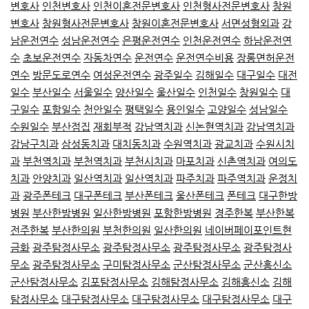
변호사
인천변호사
인천이혼전문변호사
인천형사전문변호사
창원
변호사
창원형사전문변호사
창원이혼전문변호사
서면성형외과
강
남운전연수
성남운전연수
은평운전연수
인천운전연수
하남운전연
수
초보운전연수
자동차연수
운전연수
운전연수비용
장롱면허운전
연수
방문도로연수
여성운전연수
광주일수
김해일수
대구일수
대전
일수
부산일수
서울일수
양산일수
울산일수
인천일수
창원일수
대
구일수
포항일수
천안일수
평택일수
용인일수
고양일수
성남일수
수원일수
부산점집
재회부적
강남역치과
신논현역치과
강남역치과
강남구치과
삼성동치과
대치동치과
수원역치과
광교치과
수원시치
과
부천역치과
부천역치과
부천시치과
마포치과
신촌역치과
여의도
치과
안양치과
일산역치과
일산역치과
파주치과
파주역치과
운정치
과
광주폰테크
대구폰테크
부산폰테크
울산폰테크
폰테크
대구한방
병원
부산한방병원
일산한방병원
포항한방병원
경주한복
부산한복
전주한복
부산한의원
부천한의원
일산한의원
네이버페이포인트현
금화
광주탐정사무소
광주탐정사무소
광주탐정사무소
광주탐정사
무소
광주탐정사무소
구미탐정사무소
군산탐정사무소
군산흥신소
군산탐정사무소
김포탐정사무소
김해탐정사무소
김해흥신소
김해
탐정사무소
대구탐정사무소
대구탐정사무소
대구탐정사무소
대구