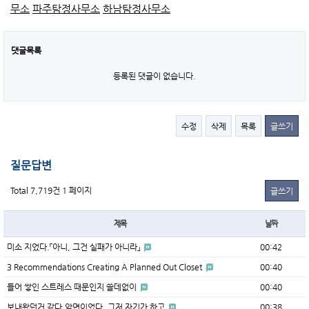
무소
파주탐정사무소
하남탐정사무소
댓글목록
등록된 댓글이 없습니다.
수정
삭제
목록
글쓰기
질문답변
Total 7,719건
1 페이지
글쓰기
제목
날짜
미소 지었다.「아니, 그건 실패가 아니라」
00:42
3 Recommendations Creating A Planned Out Closet
00:40
들어 쌓인 스트레스 때문인지 쓸데없이
00:40
보내왔던거 같다.앞면이었다. 그저 자기가 하고
00:38