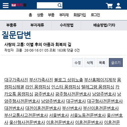
홈
상품
부품
부자재
회원가입
로그인
부품류
부자재류
수리방법
배송방법/기타
질문답변
사랑의 고통: 이별 후의 아픔과 회복의 길
작성자
크롱
26-06-16 01:05
조회
163회
댓글
0건
수정
삭제
목록
글쓰기
본문
대구가족사진
부산가족사진
블로그 상위노출
부산홈페이지제작
몸
캠피싱해결
라인 몸캠피싱
인스타 몸캠피싱
텔레그램 몸캠피싱
카
카오톡 몸캠피싱
광주변호사
광주형사전문변호사
남양주변호사
남
양주형사전문변호사
남양주변호사
대구변호사
대구형사전문변호사
대전변호사
대전이혼전문변호사
부산변호사
부산이혼전문변호사
부산교통사고전문변호사
서울변호사
서울노동전문변호사
울산변호
사
울산형사전문변호사
이혼전문변호사
이혼전문변호사
이혼전문