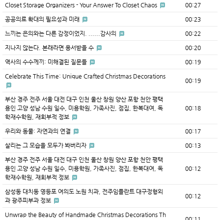
Closet Storage Organizers - Your Answer To Closet Chaos
00:27
공공의료 확대의 필요성과 미래
00:23
느끼는 은의와는 다른 감정이었지. ......감사의
00:22
지나지 않는다. 본래라면 용서받을 수
00:20
역사의 수수께끼: 미해결된 질문들
00:19
Celebrate This Time: Unique Crafted Christmas Decorations
00:19
부산 경주 전주 서울 대전 대구 인천 울산 창원 양산 포항 천안 평택
용인 고양 성남 수원 일수, 미용학원, 가족사진, 점집, 한복대여, 독
00:18
학재수학원, 재회부적 정보
우리와 동물: 자연과의 연결
00:17
살리는 그 모습을 모두가 봐버리자
00:13
부산 경주 전주 서울 대전 대구 인천 울산 창원 양산 포항 천안 평택
용인 고양 성남 수원 일수, 미용학원, 가족사진, 점집, 한복대여, 독
00:12
학재수학원, 재회부적 정보
삼성동 대치동 영등포 여의도 노원 치과, 전주임플란트 대구정형외
00:12
과 광주피부과 정보
Unwrap the Beauty of Handmade Christmas Decorations Th
00:11