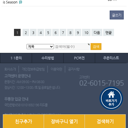
is Season
글쓰기
1
2
3
4
5
6
7
8
9
10
다음
맨끝
1:1문의
수리방법
PC버전
주문리스트
회사소개
개인정보취급방침
이용약관
공지사항
고객센터 운영안내
고객센터
02-6015-7195
운영시간 : AM 09:00 ~ PM 06:00
점심시간 : 12:00~13:00 / 토.일.공휴일은 쉽니다.
무통장 입금 안내
국민은행 65810101692196 리드몰
회사명
리드몰
주소
서울 강서구 국회대로7길 126
친구추가
장바구니 열기
검색하기
사업자 등록번호
412-10-97537
대표
이영은
전화
02-6015-7195
팩스
통신판매업신고번호
2018-서울강서-0650호
개인정보관리책임자
이영은