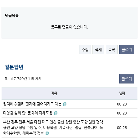
댓글목록
등록된 댓글이 없습니다.
수정
삭제
목록
글쓰기
질문답변
Total 7,740건
1 페이지
글쓰기
제목
날짜
뭔지에 휘말려 평지에 떨어지기도 하는
00:29
다양한 삶의 맛: 문화의 다채로움
00:29
부산 경주 전주 서울 대전 대구 인천 울산 창원 양산 포항 천안 평택
용인 고양 성남 수원 일수, 미용학원, 가족사진, 점집, 한복대여, 독
00:28
학재수학원, 재회부적 정보