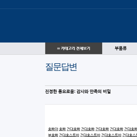
부품류
질문답변
진정한 풍요로움: 감사와 만족의 비밀
호빠야
호빠
건대호빠
건대호빠
건대호빠
건대호빠
건대호
부호빠
건대호스트바
건대호스트바
건대호스트바
건대호스