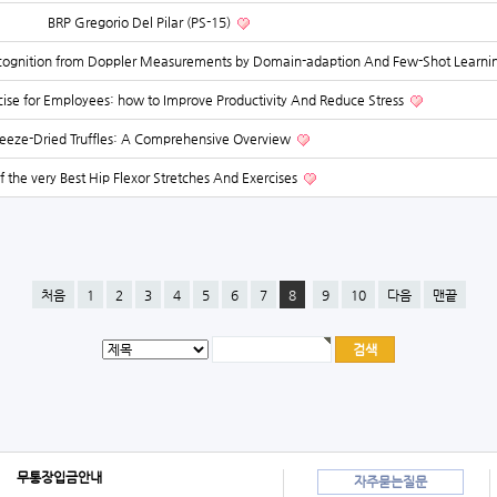
BRP Gregorio Del Pilar (PS-15)
 Recognition from Doppler Measurements by Domain-adaption And Few-Shot Learni
rcise for Employees: how to Improve Productivity And Reduce Stress
reeze-Dried Truffles: A Comprehensive Overview
f the very Best Hip Flexor Stretches And Exercises
처음
1
2
3
4
5
6
7
8
9
10
다음
맨끝
무통장입금안내
자주묻는질문