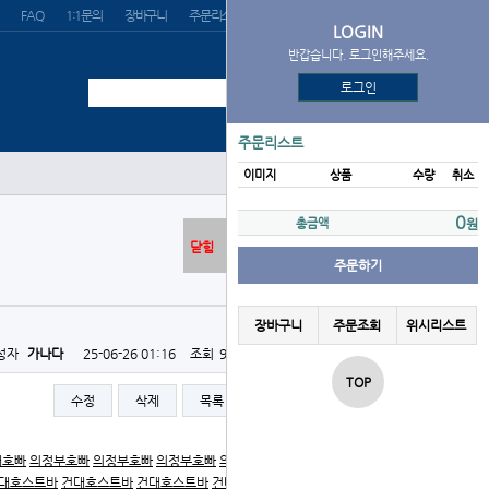
FAQ
1:1문의
장바구니
주문리스트
위시리스트
LOGIN
반갑습니다. 로그인해주세요.
로그인
주문리스트
이미지
상품
수량
취소
0
총금액
원
닫힘
주문하기
장바구니
주문조회
위시리스트
성자
가나다
25-06-26 01:16
조회
974회
댓글
0건
TOP
수정
삭제
목록
글쓰기
대호빠
의정부호빠
의정부호빠
의정부호빠
의정부호빠
의정
대호스트바
건대호스트바
건대호스트바
건대호스트바
의정