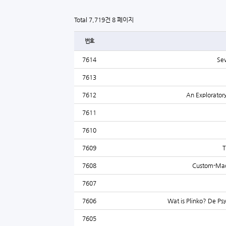
Total 7,719건
8 페이지
번호
7614
Sev
7613
7612
An Exploratory
7611
7610
7609
T
7608
Custom-Made
7607
7606
Wat is Plinko? De P
7605