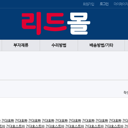
회원가입
로그인
마이페이지
부자재류
수리방법
배송방법/기타
작
빠
건대호빠
건대호빠
건대호빠
건대호빠
건대호빠
건대호빠
건대호빠
건대호빠
건대호빠
건
트바
건대호스트바
건대호스트바
건대호스트바
건대호스트바
건대호스트바
건대호스트바
건