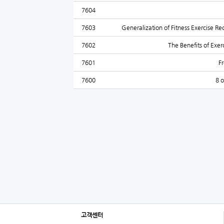
7604
7603
Generalization of Fitness Exercise
7602
The Benefits of Exe
7601
F
7600
8 o
고객센터