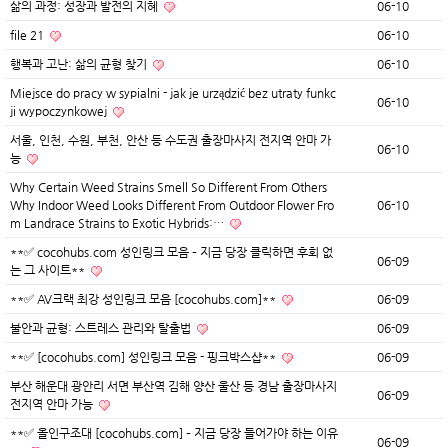
삶의 과정: 성장과 발전의 지혜
06-10
file 21
06-10
행복과 고난: 삶의 균형 찾기
06-10
Miejsce do pracy w sypialni - jak je urządzić bez utraty funkc
06-10
ji wypoczynkowej
서울, 인천, 수원, 부천, 안산 등 수도권 출장마사지 전지역 안마 가
06-10
능
Why Certain Weed Strains Smell So Different From Others
Why Indoor Weed Looks Different From Outdoor Flower Fro
06-10
m Landrace Strains to Exotic Hybrids:…
**✅ cocohubs.com 성인링크 모음 – 지금 당장 클릭하면 후회 없
06-09
는 그 사이트**
**✅ AV크랙 최강 성인링크 모음 [cocohubs.com]**
06-09
불안과 균형: 스트레스 관리와 탈출법
06-09
**✅ [cocohubs.com] 성인링크 모음 - 핑크박스샵**
06-09
부산 해운대 광안리 서면 부산역 김해 양산 울산 등 경남 출장마사지
06-09
전지역 안마 가능
**✅ 올인구조대 [cocohubs.com] – 지금 당장 들어가야 하는 이유
06-09