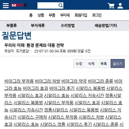
홈
상품
부품
부자재
회원가입
로그인
부품류
부자재류
수리방법
배송방법/기타
질문답변
우리의 미래: 환경 문제와 대응 전략
작성자
뜨거운감…
25-07-31 00:04
조회
899회
댓글
0건
수정
삭제
목록
글쓰기
본문
비아그라 부작용
비아그라 처방
비아그라 약국
비아그라 종류
비아
그라 효능
비아그라 효과
비아그라 후기
시알리스 복용법
시알리스
부작용
시알리스 효과
시알리스 효능
시알리스 지속시간
정품시알
리스
시알리스 복용법
시알리스 부작용
시알리스 효과
시알리스 효
능
시알리스 지속시간
정품시알리스
시알리스 복용법
시알리스 지
속시간
시알리스 구매처
시알리스 부작용
시알리스 처방
시알리스
효과
시알리스 효능
시알리스 정품
시알리스 후기
시알리스 종류
시