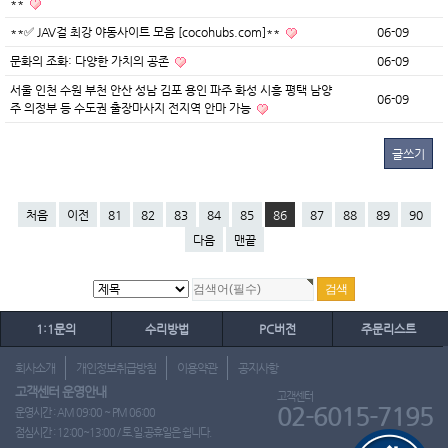
**
**✅ JAV걸 최강 야동사이트 모음 [cocohubs.com]**
06-09
문화의 조화: 다양한 가치의 공존
06-09
서울 인천 수원 부천 안산 성남 김포 용인 파주 화성 시흥 평택 남양
06-09
주 의정부 등 수도권 출장마사지 전지역 안마 가능
글쓰기
처음
이전
81
82
83
84
85
86
87
88
89
90
다음
맨끝
1:1문의
수리방법
PC버전
주문리스트
회사소개
개인정보취급방침
이용약관
공지사항
고객센터 운영안내
고객센터
02-6015-7195
운영시간 : AM 09:00 ~ PM 06:00
점심시간 : 12:00~13:00 / 토.일.공휴일은 쉽니다.