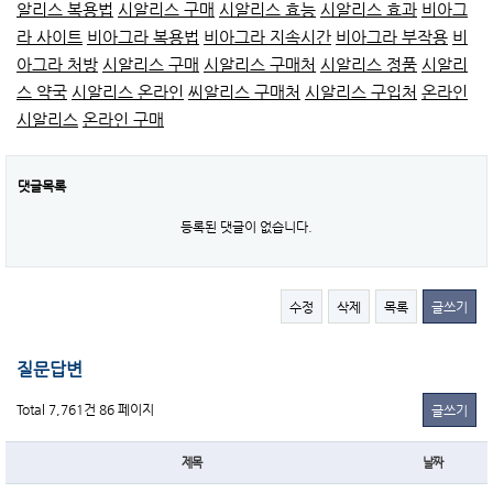
알리스 복용법
시알리스 구매
시알리스 효능
시알리스 효과
비아그
라 사이트
비아그라 복용법
비아그라 지속시간
비아그라 부작용
비
아그라 처방
시알리스 구매
시알리스 구매처
시알리스 정품
시알리
스 약국
시알리스 온라인
씨알리스 구매처
시알리스 구입처
온라인
시알리스
온라인 구매
댓글목록
등록된 댓글이 없습니다.
수정
삭제
목록
글쓰기
질문답변
Total 7,761건
86 페이지
글쓰기
제목
날짜