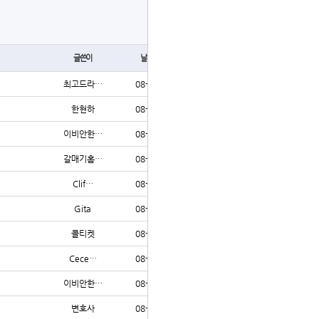
글쓰기
글쓴이
날짜
조회
최고드라…
08-02
53
한현하
08-02
53
이비안한…
08-02
55
갈매기홈…
08-02
63
Clif…
08-02
111
Gita
08-02
191
콜티켓
08-01
68
Cece…
08-01
84
이비안한…
08-01
72
변호사
08-01
70