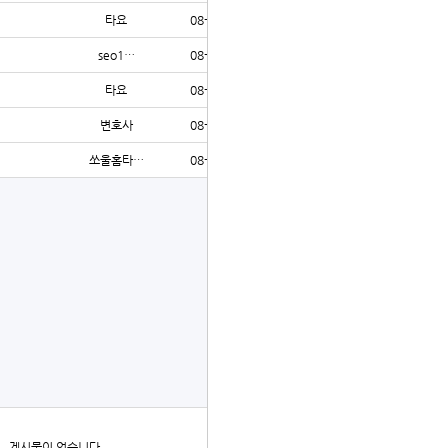
타요
08-01
77
seo1…
08-01
68
타요
08-01
71
변호사
08-01
65
쏘울홈타…
08-01
77
글쓰기
더보기
게시물이 없습니다.