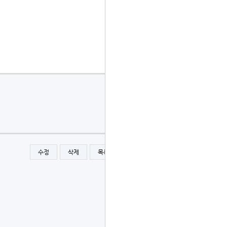
수정
삭제
목록
글쓰기