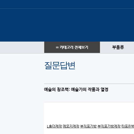
부품류
질문답변
예술의 창조력: 예술가의 작품과 열정
L홀더제작
메모지제작
부직포가방
부직포가방제작
타포린