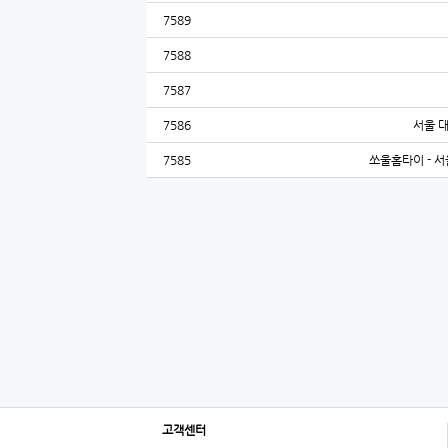
7589
7588
7587
7586
서울 
7585
쏘울홈타이 - 서
고객센터