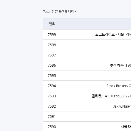
Total 7,719건
9 페이지
번호
7599
최고드라이브 - 서울, 강남
7598
7597
7596
부산 해운대 광
7595
7594
Stock Brokers O
7593
콜티켓 - ★O1O-9522
7592
Jak wybrać
7591
7590
서울 