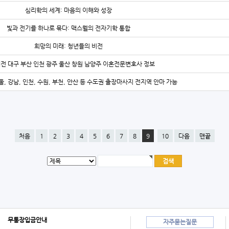
심리학의 세계: 마음의 이해와 성장
빛과 전기를 하나로 묶다: 맥스웰의 전자기학 통합
희망의 미래: 청년들의 비전
대전 대구 부산 인천 광주 울산 창원 남양주 이혼전문변호사 정보
울, 강남, 인천, 수원, 부천, 안산 등 수도권 출장마사지 전지역 안마 가능
처음
1
2
3
4
5
6
7
8
9
10
다음
맨끝
무통장입금안내
자주묻는질문