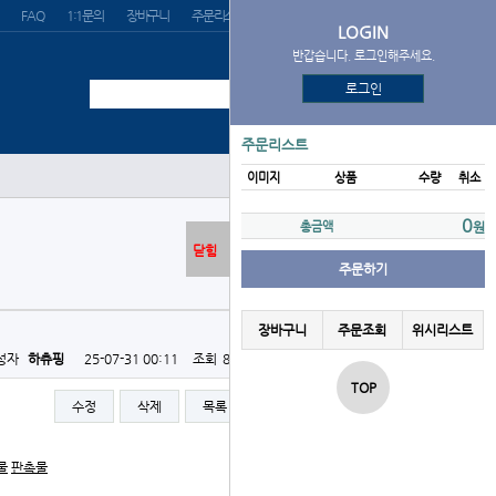
FAQ
1:1문의
장바구니
주문리스트
위시리스트
LOGIN
반갑습니다. 로그인해주세요.
로그인
주문리스트
이미지
상품
수량
취소
0
총금액
원
닫힘
주문하기
장바구니
주문조회
위시리스트
성자
하츄핑
25-07-31 00:11
조회
872회
댓글
0건
TOP
수정
삭제
목록
글쓰기
물
판촉물