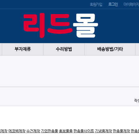
회원가입
로그인
마이페이지
부자재류
수리방법
배송방법/기타
작
백제작
에코백제작
수건제작
기업판촉물
홍보물품
판촉물사이트
기념품제작
판촉물제작
판촉