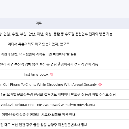
제목
, 인천, 수원, 부천, 안산, 하남, 화성, 동탄 등 수도권 운전연수 전지역 방문 가능
어디서 특훈이라도 하고 있는거겠지. 참고로
이명과 난청, 어지럼증이 계속된다면 확인해야 할 질환
안리 서면 부산역 김해 양산 울산 등 경남 출장마사지 전지역 안마 가능
first-time-botox
n Cell Phone To Clients While Struggling With Airport Security
-2211★ 모바일 문화상품권 현금화 컬쳐랜드 해피머니 백화점 상품권 매입 수수료 상담
 poduszki dekoracyjne i nie zwariować w małym mieszkaniu
이명·난청·이석증·안면마비, 치료와 회복을 위한 안내
대전 대구 부산 인천 광주 울산 창원 남양주 이혼전문변호사 정보