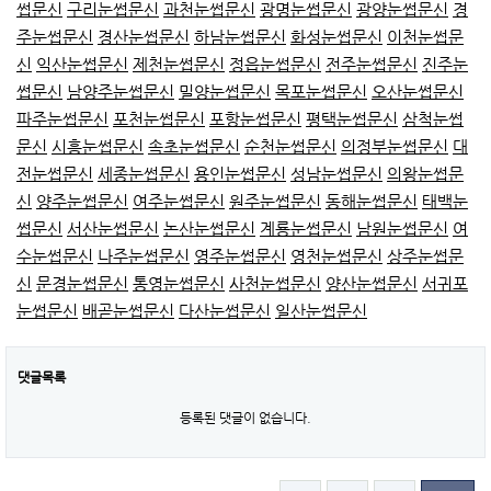
썹문신
구리눈썹문신
과천눈썹문신
광명눈썹문신
광양눈썹문신
경
주눈썹문신
경산눈썹문신
하남눈썹문신
화성눈썹문신
이천눈썹문
신
익산눈썹문신
제천눈썹문신
정읍눈썹문신
전주눈썹문신
진주눈
썹문신
남양주눈썹문신
밀양눈썹문신
목포눈썹문신
오산눈썹문신
파주눈썹문신
포천눈썹문신
포항눈썹문신
평택눈썹문신
삼척눈썹
문신
시흥눈썹문신
속초눈썹문신
순천눈썹문신
의정부눈썹문신
대
전눈썹문신
세종눈썹문신
용인눈썹문신
성남눈썹문신
의왕눈썹문
신
양주눈썹문신
여주눈썹문신
원주눈썹문신
동해눈썹문신
태백눈
썹문신
서산눈썹문신
논산눈썹문신
계룡눈썹문신
남원눈썹문신
여
수눈썹문신
나주눈썹문신
영주눈썹문신
영천눈썹문신
상주눈썹문
신
문경눈썹문신
통영눈썹문신
사천눈썹문신
양산눈썹문신
서귀포
눈썹문신
배곧눈썹문신
다산눈썹문신
일산눈썹문신
댓글목록
등록된 댓글이 없습니다.