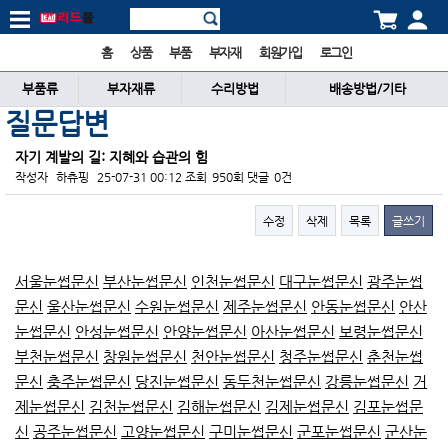
홈
상품
부품
부자재
회원가입
로그인
부품류
부자재류
수리방법
배송방법/기타
질문답변
자기 계발의 길: 지혜와 습관의 힘
작성자
하츄핑
25-07-31 00:12
조회
950회
댓글
0건
수정
삭제
목록
글쓰기
본문
서울눈썹문신
부산눈썹문신
인천눈썹문신
대구눈썹문신
광주눈썹
문신
울산눈썹문신
수원눈썹문신
제주눈썹문신
안동눈썹문신
안산
눈썹문신
안성눈썹문신
안양눈썹문신
아산눈썹문신
보령눈썹문신
부천눈썹문신
창원눈썹문신
천안눈썹문신
청주눈썹문신
춘천눈썹
문신
충주눈썹문신
당진눈썹문신
동두천눈썹문신
강릉눈썹문신
거
제눈썹문신
김천눈썹문신
김해눈썹문신
김제눈썹문신
김포눈썹문
신
공주눈썹문신
고양눈썹문신
구미눈썹문신
군포눈썹문신
군산눈