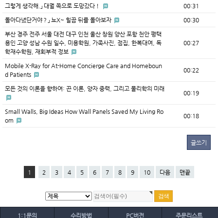
그렇게 생각해.」 대궐 쪽으로 도망갔다！
00:31
돌아다녔단거야？」 뇨X~ 힐끔 뒤를 돌아보자
00:30
부산 경주 전주 서울 대전 대구 인천 울산 창원 양산 포항 천안 평택
용인 고양 성남 수원 일수, 미용학원, 가족사진, 점집, 한복대여, 독
00:27
학재수학원, 재회부적 정보
Mobile X-Ray for At-Home Concierge Care and Homeboun
00:22
d Patients
모든 것의 이론을 향하여: 끈 이론, 양자 중력, 그리고 물리학의 미래
00:19
Small Walls, Big Ideas How Wall Panels Saved My Living Ro
00:18
om
글쓰기
1
2
3
4
5
6
7
8
9
10
다음
맨끝
1:1문의
수리방법
PC버전
주문리스트