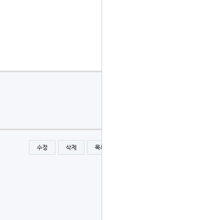
수정
삭제
목록
글쓰기