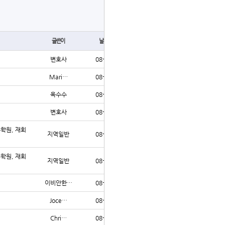
글쓰기
글쓴이
날짜
조회
변호사
08-02
64
Mari…
08-02
299
옥수수
08-02
62
변호사
08-02
67
수학원, 재회
지역일반
08-02
72
수학원, 재회
지역일반
08-02
61
이비안한…
08-02
66
Joce…
08-02
200
Chri…
08-02
71