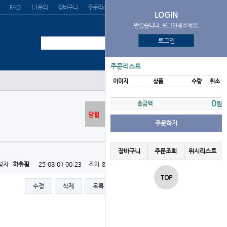
FAQ
1:1문의
장바구니
주문리스트
위시리스트
LOGIN
반갑습니다. 로그인해주세요.
로그인
주문리스트
이미지
상품
수량
취소
0
총금액
원
닫힘
주문하기
장바구니
주문조회
위시리스트
성자
하츄핑
25-08-01 00:23
조회
859회
댓글
0건
TOP
수정
삭제
목록
글쓰기