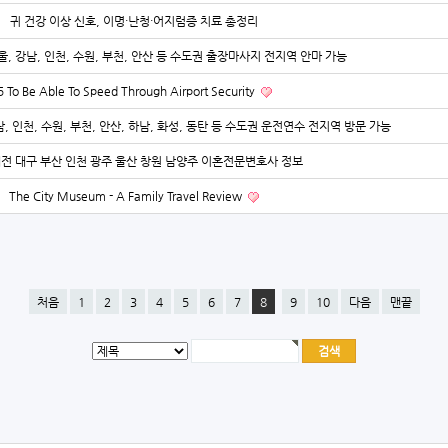
귀 건강 이상 신호, 이명·난청·어지럼증 치료 총정리
울, 강남, 인천, 수원, 부천, 안산 등 수도권 출장마사지 전지역 안마 가능
5 To Be Able To Speed Through Airport Security
, 인천, 수원, 부천, 안산, 하남, 화성, 동탄 등 수도권 운전연수 전지역 방문 가능
대전 대구 부산 인천 광주 울산 창원 남양주 이혼전문변호사 정보
The City Museum - A Family Travel Review
처음
1
2
3
4
5
6
7
8
9
10
다음
맨끝