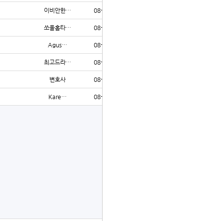
이비안한…
08-02
67
쏘울홈타…
08-02
72
Agus…
08-02
200
최고드라…
08-02
74
변호사
08-02
66
Kare…
08-02
204
글쓰기