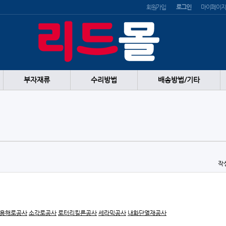
회원가입
로그인
마이페이지
부자재류
수리방법
배송방법/기타
작
용해로공사
소각로공사
로터리킬른공사
세라믹공사
내화단열재공사