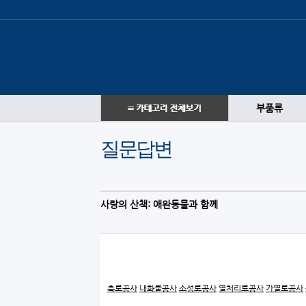
부품류
질문답변
사랑의 산책: 애완동물과 함께
축로공사
내화물공사
소성로공사
열처리로공사
가열로공사