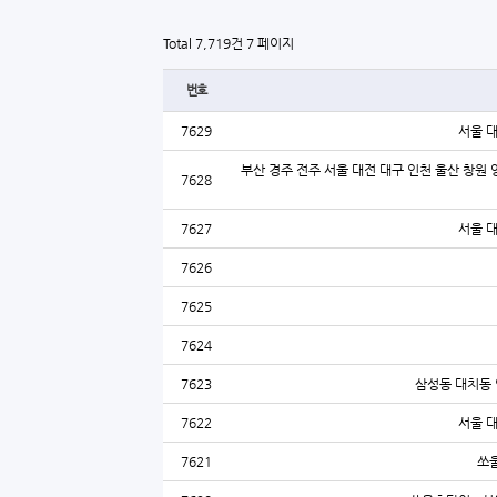
Total 7,719건
7 페이지
번호
7629
서울 
부산 경주 전주 서울 대전 대구 인천 울산 창원 
7628
7627
서울 
7626
7625
7624
7623
삼성동 대치동 
7622
서울 
7621
쏘울