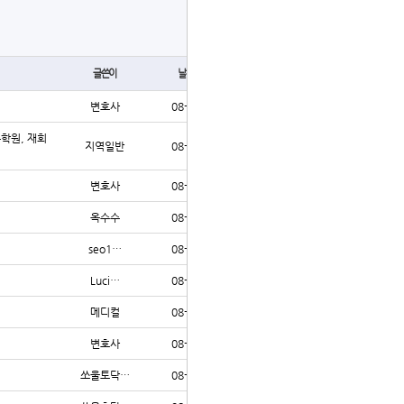
글쓰기
글쓴이
날짜
조회
변호사
08-03
35
수학원, 재회
지역일반
08-03
33
변호사
08-03
32
옥수수
08-03
38
seo1…
08-03
34
Luci…
08-03
60
메디컬
08-03
33
변호사
08-03
41
쏘울토닥…
08-03
39