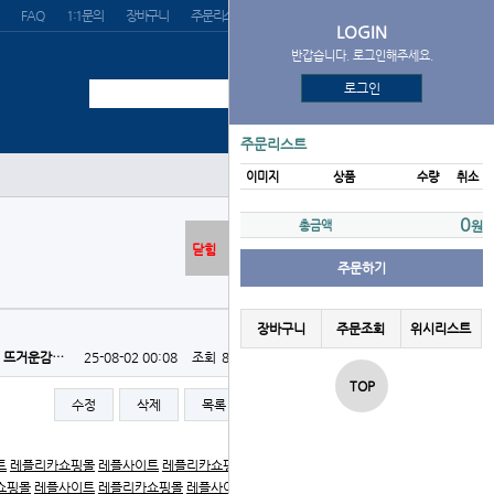
FAQ
1:1문의
장바구니
주문리스트
위시리스트
LOGIN
반갑습니다. 로그인해주세요.
로그인
주문리스트
이미지
상품
수량
취소
0
총금액
원
닫힘
주문하기
장바구니
주문조회
위시리스트
뜨거운감…
25-08-02 00:08
조회
871회
댓글
0건
TOP
수정
삭제
목록
글쓰기
트
레플리카쇼핑몰
레플사이트
레플리카쇼핑몰
레플사이트
쇼핑몰
레플사이트
레플리카쇼핑몰
레플사이트
레플리카쇼