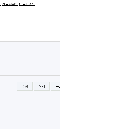
트
레플사이트
레플사이트
수정
삭제
목록
글쓰기