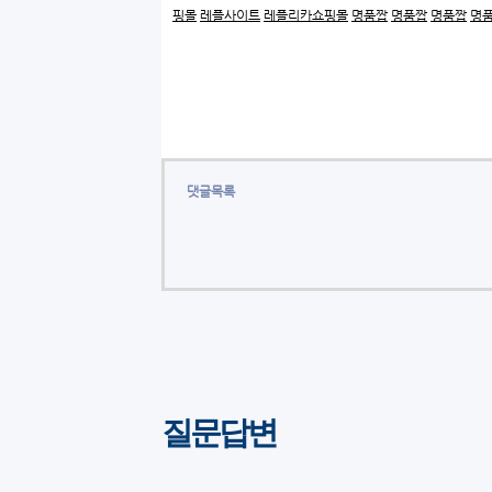
핑몰
레플사이트
레플리카쇼핑몰
명품짭
명품짭
명품짭
명
댓글목록
질문답변