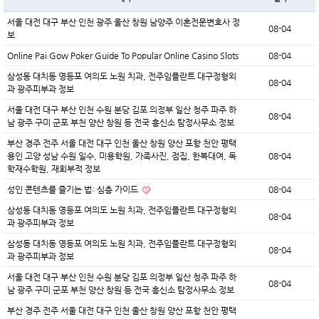
서울 대전 대구 부산 인천 광주 울산 창원 남양주 이혼전문변호사 정
08-04
보
Online Pai Gow Poker Guide To Popular Online Casino Slots
08-04
삼성동 대치동 영등포 여의도 노원 치과, 전주임플란트 대구정형외
08-04
과 광주피부과 정보
서울 대전 대구 부산 인천 수원 분당 김포 의정부 일산 청주 파주 하
08-04
남 광주 구미 군포 부천 양산 창원 등 전국 흥신소 탐정사무소 정보
부산 경주 전주 서울 대전 대구 인천 울산 창원 양산 포항 천안 평택
용인 고양 성남 수원 일수, 미용학원, 가족사진, 점집, 한복대여, 독
08-04
학재수학원, 재회부적 정보
성인 콘텐츠를 즐기는 법: 심층 가이드
08-04
삼성동 대치동 영등포 여의도 노원 치과, 전주임플란트 대구정형외
08-04
과 광주피부과 정보
삼성동 대치동 영등포 여의도 노원 치과, 전주임플란트 대구정형외
08-04
과 광주피부과 정보
서울 대전 대구 부산 인천 수원 분당 김포 의정부 일산 청주 파주 하
08-04
남 광주 구미 군포 부천 양산 창원 등 전국 흥신소 탐정사무소 정보
부산 경주 전주 서울 대전 대구 인천 울산 창원 양산 포항 천안 평택