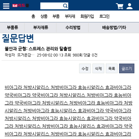
홈
상품
부품
부자재
회원가입
로그인
부품류
부자재류
수리방법
배송방법/기타
질문답변
불안과 균형: 스트레스 관리와 탈출법
작성자
뜨거운감…
25-08-02 00:13
조회
980회
댓글
0건
수정
삭제
목록
글쓰기
본문
비아그라 처방
시알리스 처방
비아그라 효능
시알리스 효과
비아그라
약국
비아그라 약국
비아그라 처방
시알리스 처방
비아그라 효능
비아
그라 약국
비아그라 처방
시알리스 처방
비아그라 효능
비아그라 처방
시알리스 처방
비아그라 효능
시알리스 효과
비아그라 약국
비아그라
처방
시알리스 처방
비아그라 효능
시알리스 효과
비아그라 약국
비아
그라 처방
시알리스 처방
비아그라 효능
시알리스 효과
비아그라 약국
비아그라 처방
시알리스 처방
비아그라 효능
시알리스 효과
비아그라