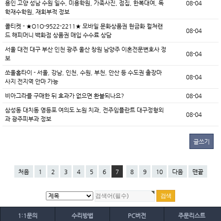
용인 고양 성남 수원 일수, 미용학원, 가족사진, 점집, 한복대여, 독
08-04
학재수학원, 재회부적 정보
콜티켓 - ★O1O-9522-2211★ 모바일 문화상품권 현금화 컬쳐랜
08-04
드 해피머니 백화점 상품권 매입 수수료 상담
서울 대전 대구 부산 인천 광주 울산 창원 남양주 이혼전문변호사 정
08-04
보
쏘울홈타이 - 서울, 강남, 인천, 수원, 부천, 안산 등 수도권 출장마
08-04
사지 전지역 안마 가능
비아그라를 구매한 뒤 효과가 없으면 환불되나요?
08-04
삼성동 대치동 영등포 여의도 노원 치과, 전주임플란트 대구정형외
08-04
과 광주피부과 정보
글쓰기
처음
1
2
3
4
5
6
7
8
9
10
다음
맨끝
1:1문의
수리방법
PC버전
주문리스트