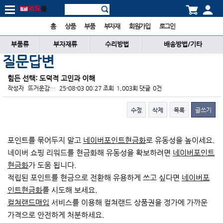
홈
상품
부품
부자재
회원가입
로그인
부품류
부자재류
수리방법
배송방법/기타
질문답변
힘든 선택: 도덕적 고민과 이해
작성자
뜨거운감…
25-08-03 00:27
조회
1,003회
댓글
0건
수정
삭제
목록
글쓰기
본문
포인트를 묶어두지 말고
네이버포인트현금화
로 유동성을 높이세요.
네이버 쇼핑 리워드를 현금화해 유동성을 확보하려면
네이버포인트
현금화
가 도움 됩니다.
적립된 포인트를 현금으로 전환해 유용하게 쓰고 싶다면
네이버포
인트현금화
를 시도해 보세요.
컬쳐랜드매입
서비스를 이용해 컬쳐랜드 상품권을 정가에 가까운
가격으로 안전하게 처분하세요.