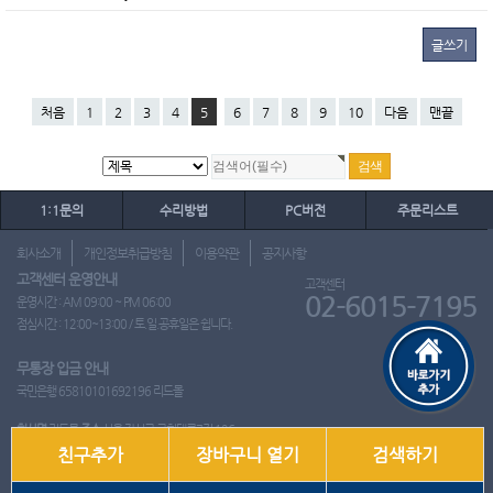
글쓰기
처음
1
2
3
4
5
6
7
8
9
10
다음
맨끝
1:1문의
수리방법
PC버전
주문리스트
회사소개
개인정보취급방침
이용약관
공지사항
고객센터 운영안내
고객센터
02-6015-7195
운영시간 : AM 09:00 ~ PM 06:00
점심시간 : 12:00~13:00 / 토.일.공휴일은 쉽니다.
무통장 입금 안내
국민은행 65810101692196 리드몰
회사명
리드몰
주소
서울 강서구 국회대로7길 126
친구추가
장바구니 열기
검색하기
사업자 등록번호
412-10-97537
대표
이영은
전화
02-6015-7195
팩스
통신판매업신고번호
2018-서울강서-0650호
개인정보관리책임자
이영은