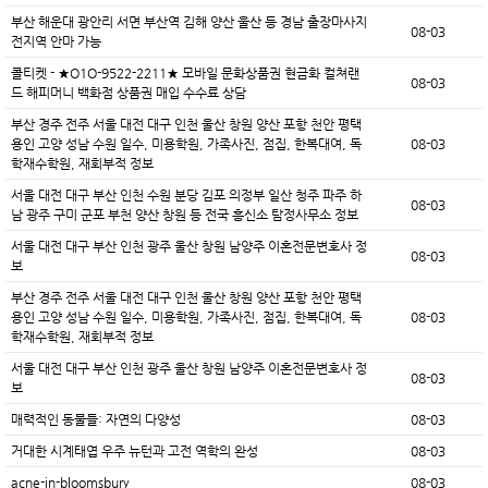
부산 해운대 광안리 서면 부산역 김해 양산 울산 등 경남 출장마사지
08-03
전지역 안마 가능
콜티켓 - ★O1O-9522-2211★ 모바일 문화상품권 현금화 컬쳐랜
08-03
드 해피머니 백화점 상품권 매입 수수료 상담
부산 경주 전주 서울 대전 대구 인천 울산 창원 양산 포항 천안 평택
용인 고양 성남 수원 일수, 미용학원, 가족사진, 점집, 한복대여, 독
08-03
학재수학원, 재회부적 정보
서울 대전 대구 부산 인천 수원 분당 김포 의정부 일산 청주 파주 하
08-03
남 광주 구미 군포 부천 양산 창원 등 전국 흥신소 탐정사무소 정보
서울 대전 대구 부산 인천 광주 울산 창원 남양주 이혼전문변호사 정
08-03
보
부산 경주 전주 서울 대전 대구 인천 울산 창원 양산 포항 천안 평택
용인 고양 성남 수원 일수, 미용학원, 가족사진, 점집, 한복대여, 독
08-03
학재수학원, 재회부적 정보
서울 대전 대구 부산 인천 광주 울산 창원 남양주 이혼전문변호사 정
08-03
보
매력적인 동물들: 자연의 다양성
08-03
거대한 시계태엽 우주 뉴턴과 고전 역학의 완성
08-03
acne-in-bloomsbury
08-03