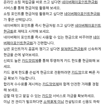
온라인 쇼핑 적립금을 바로 쓰고 싶다면
네이버페이포인트현금화
서비스를 통해 현금처럼 활용해 보세요.
쇼핑 포인트를 현금처럼 활용하고 싶다면
네이버페이포인트현금화
가 좋은 선택입니다.
네이버페이 포인트를 즉시 현금처럼 쓰고 싶다면
네이버페이포인트
현금화
로 재테크 시작해 보세요.
네이버페이 포인트를 즉시 사용할 수 있는 현금으로 바꾸려면
네이
버페이포인트현금화
가 간편합니다.
남은 포인트까지 꼼꼼히 챙기고 싶다면
컬쳐랜드현금화
로 신속하게
현금을 손에 넣어보세요.
신뢰도 높은
카드깡업체
를 통해 투명하게 카드 한도를 현금화해 보
세요.
카드 결제 한도를 손쉽게 현금으로 전환하려면
카드깡
으로 빠른 자
금 확보가 가능합니다.
합리적 수수료를 제시하는
카드깡업체
와 함께 안전한 거래를 경험
해 보세요.
급할 때 믿고 맡길 수 있는
카드깡
서비스로 자금을 확보하세요.
미납 전 관리가 필요하다면
소액결제 미납
컨설팅으로 신용도 하락