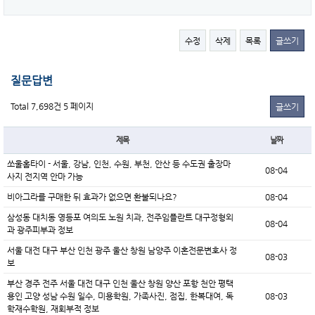
수정
삭제
목록
글쓰기
질문답변
Total 7,698건
5 페이지
글쓰기
제목
날짜
쏘울홈타이 - 서울, 강남, 인천, 수원, 부천, 안산 등 수도권 출장마
08-04
사지 전지역 안마 가능
비아그라를 구매한 뒤 효과가 없으면 환불되나요?
08-04
삼성동 대치동 영등포 여의도 노원 치과, 전주임플란트 대구정형외
08-04
과 광주피부과 정보
서울 대전 대구 부산 인천 광주 울산 창원 남양주 이혼전문변호사 정
08-03
보
부산 경주 전주 서울 대전 대구 인천 울산 창원 양산 포항 천안 평택
용인 고양 성남 수원 일수, 미용학원, 가족사진, 점집, 한복대여, 독
08-03
학재수학원, 재회부적 정보