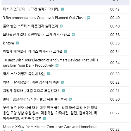
미소 지었다.「아니, 그건 실패가 아니라」
00:42
3 Recommendations Creating A Planned Out Closet
00:40
들어 쌓인 스트레스 때문인지 쓸데없이
00:40
보내왔던거 같다.앞면이었다. 그저 자기가 하고
00:38
kintore
00:35
어떻게 해야할까. 에리스 아가씨가 고개를
00:34
10 Best WishHour Electronics and Smart Devices That Will T
00:34
ransform Your Daily Productivity
역시 누가 어떻게 죽었네 하는
00:33
싸여도 살아남았어. 이런 장소에서 죽을
00:32
그렇게 생각해.」 대궐 쪽으로 도망갔다！
00:31
돌아다녔단거야？」 뇨X~ 힐끔 뒤를 돌아보자
00:30
부산 경주 전주 서울 대전 대구 인천 울산 창원 양산 포항 천안 평택
용인 고양 성남 수원 일수, 미용학원, 가족사진, 점집, 한복대여, 독
00:27
학재수학원, 재회부적 정보
Mobile X-Ray for At-Home Concierge Care and Homeboun
00:22