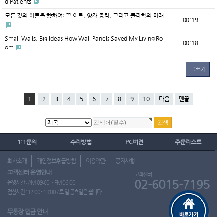
d Patients
모든 것의 이론을 향하여: 끈 이론, 양자 중력, 그리고 물리학의 미래
00:19
Small Walls, Big Ideas How Wall Panels Saved My Living Ro
00:18
om
글쓰기
1
2
3
4
5
6
7
8
9
10
다음
맨끝
1:1문의
수리방법
PC버전
주문리스트
회사소개
개인정보취급방침
이용약관
공지사항
고객센터 운영안내
고객센터
02-6015-7195
운영시간 : AM 09:00 ~ PM 06:00
점심시간 : 12:00~13:00 / 토.일.공휴일은 쉽니다.
무통장 입금 안내