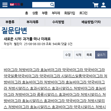
홈
상품
부품
부자재
회원가입
로그인
부품류
부자재류
수리방법
배송방법/기타
질문답변
새로운 시작: 과거를 떠나 미래로
작성자
헬린이
25-08-06 00:09
조회
940회
댓글
0건
수정
삭제
목록
글쓰기
본문
비아그라 처방
비아그라 효능
비아그라 약국
비아그라 약국
비아그라
약국
일품약국
비아그라 약국
비아그라 시알리스
일품약국
비아그라 처
방
비아그라 효능
비아그라 처방
비아그라 효능
비아그라 약국
비아그
라 처방
시알리스 효과
시알리스 효과
시알리스 처방
비아그라 효능
비
아그라 처방
비아그라 종류
시알리스 효과
비아그라 처방
시알리스 처
방
비아그라 효능
시알리스 효과
비아그라 약국
비아그라 처방
시알리
스 처방
비아그라 효능
시알리스 효과
비아그라 약국
시알리스 처방
시